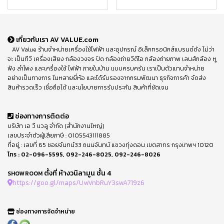
เกี่ยวกับเรา AV VALUE.com
AV Value ร้านจำหน่ายเครื่องใช้ไฟฟ้า และอุปกรณ์ อิเล็กทรอนิกส์แบรนด์ดัง ไม่ว่า
จะ เป็นทีวี เครื่องเสียง กล้องวงจร ปิด กล้องถ่ายวีดีโอ กล้องถ่ายภาพ เลนส์กล้อง หู
ฟัง ลำโพง และเครื่องใช้ ไฟฟ้า ภายในบ้าน แบบครบครัน เราเป็นตัวแทนจำหน่าย
อย่างเป็นทางการ ในหลายยี่ห้อ และได้รับรองจากกรมพัฒนา ธุรกิจการค้า จัดส่ง
สินค้ารวดเร็ว เชื่อถือได้ และนโยบายการรับประกัน สินค้าที่ชัดเจน
ช่องทางการติดต่อ
บริษัท เอ วี แวลู จำกัด (สำนักงานใหญ่)
เลขประจำตัวผู้เสียภาษี : 0105543111885
ที่อยู่ : เลขที่ 65 ซอยจันทน์33 ถนนจันทน์ แขวงทุ่งดอน เขตสาทร กรุงเทพฯ 10120
โทร :
02-096-5595
,
092-246-8025
,
092-246-8026
ตั้งที่ ห้างวนิลามูน ชั้น 4
SHOWROOM
https://goo.gl/maps/UwVnbRuY3swA719z6
ช่องทางการจัดจำหน่าย