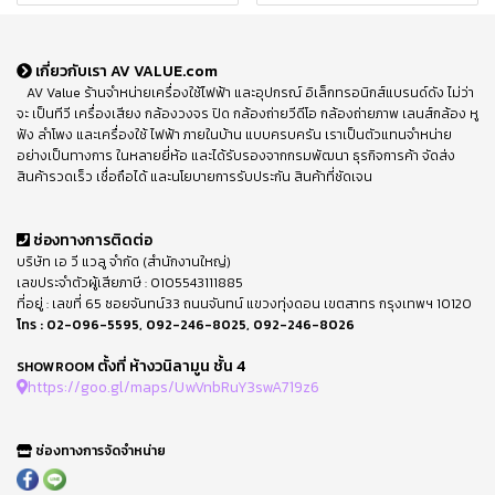
เกี่ยวกับเรา AV VALUE.com
AV Value ร้านจำหน่ายเครื่องใช้ไฟฟ้า และอุปกรณ์ อิเล็กทรอนิกส์แบรนด์ดัง ไม่ว่า
จะ เป็นทีวี เครื่องเสียง กล้องวงจร ปิด กล้องถ่ายวีดีโอ กล้องถ่ายภาพ เลนส์กล้อง หู
ฟัง ลำโพง และเครื่องใช้ ไฟฟ้า ภายในบ้าน แบบครบครัน เราเป็นตัวแทนจำหน่าย
อย่างเป็นทางการ ในหลายยี่ห้อ และได้รับรองจากกรมพัฒนา ธุรกิจการค้า จัดส่ง
สินค้ารวดเร็ว เชื่อถือได้ และนโยบายการรับประกัน สินค้าที่ชัดเจน
ช่องทางการติดต่อ
บริษัท เอ วี แวลู จำกัด (สำนักงานใหญ่)
เลขประจำตัวผู้เสียภาษี : 0105543111885
ที่อยู่ : เลขที่ 65 ซอยจันทน์33 ถนนจันทน์ แขวงทุ่งดอน เขตสาทร กรุงเทพฯ 10120
โทร :
02-096-5595
,
092-246-8025
,
092-246-8026
ตั้งที่ ห้างวนิลามูน ชั้น 4
SHOWROOM
https://goo.gl/maps/UwVnbRuY3swA719z6
ช่องทางการจัดจำหน่าย