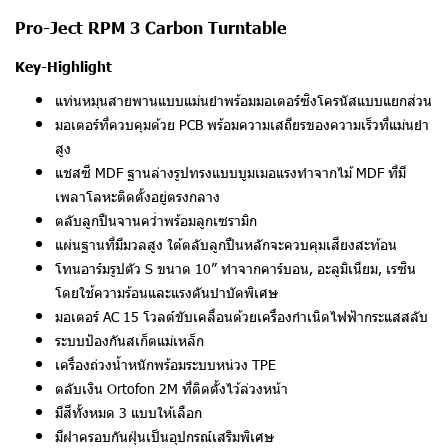
Pro-Ject RPM 3 Carbon Turntable
Key-Highlight
แท่นหมุนสายพานแบบแม่นยำพร้อมมอเตอร์ซิงโครนัสแบบแยกส่วน
มอเตอร์ที่ควบคุมด้วย PCB พร้อมความเสถียรของความเร็วที่แม่นยำ
สูง
แชสซี MDF ฐานล่างรูปทรงแบบบูมเมอแรงทำจากไม้ MDF ที่มี
เพลาโลหะติดตั้งอยู่ตรงกลาง
ตลับลูกปืนจานคว่ำพร้อมลูกเซรามิก
แผ่นฐานที่มีมวลสูง ใต้ตลับลูกปืนหลักจะควบคุมเสียงสะท้อน
โทนอาร์มรูปตัว S ขนาด 10” ทำจากคาร์บอน, อะลูมิเนียม, เรซิน
โดยใช้ความร้อนและแรงดันบำบัดพิเศษ
มอเตอร์ AC 15 โวลต์ขับเคลื่อนด้วยเครื่องกำเนิดไฟฟ้ากระแสสลับ
ระบบป้องกันสเก็ตแม่เหล็ก
เครื่องถ่วงน้ำหนักพร้อมระบบหน่วง TPE
ตลับเงิน Ortofon 2M ที่ติดตั้งไว้ล่วงหน้า
มีสีทั้งหมด 3 แบบให้เลือก
มีฝาครอบกันฝุ่นเป็นอุปกรณ์เสริมพิเศษ