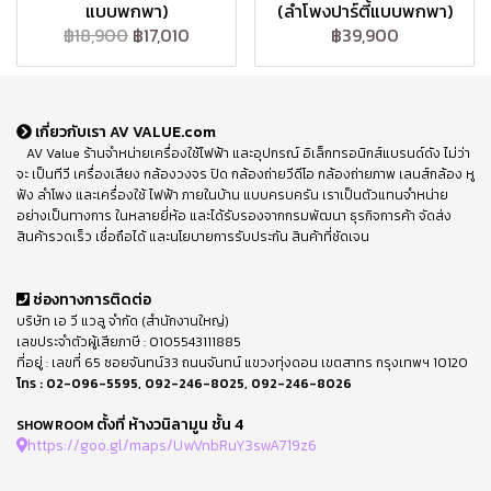
แบบพกพา)
(ลำโพงปาร์ตี้แบบพกพา)
฿18,900
฿17,010
฿39,900
เกี่ยวกับเรา AV VALUE.com
AV Value ร้านจำหน่ายเครื่องใช้ไฟฟ้า และอุปกรณ์ อิเล็กทรอนิกส์แบรนด์ดัง ไม่ว่า
จะ เป็นทีวี เครื่องเสียง กล้องวงจร ปิด กล้องถ่ายวีดีโอ กล้องถ่ายภาพ เลนส์กล้อง หู
ฟัง ลำโพง และเครื่องใช้ ไฟฟ้า ภายในบ้าน แบบครบครัน เราเป็นตัวแทนจำหน่าย
อย่างเป็นทางการ ในหลายยี่ห้อ และได้รับรองจากกรมพัฒนา ธุรกิจการค้า จัดส่ง
สินค้ารวดเร็ว เชื่อถือได้ และนโยบายการรับประกัน สินค้าที่ชัดเจน
ช่องทางการติดต่อ
บริษัท เอ วี แวลู จำกัด (สำนักงานใหญ่)
เลขประจำตัวผู้เสียภาษี : 0105543111885
ที่อยู่ : เลขที่ 65 ซอยจันทน์33 ถนนจันทน์ แขวงทุ่งดอน เขตสาทร กรุงเทพฯ 10120
โทร :
02-096-5595
,
092-246-8025
,
092-246-8026
ตั้งที่ ห้างวนิลามูน ชั้น 4
SHOWROOM
https://goo.gl/maps/UwVnbRuY3swA719z6