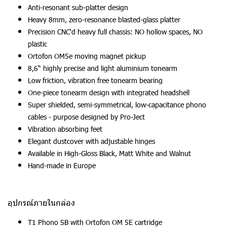
Anti-resonant sub-platter design
Heavy 8mm, zero-resonance blasted-glass platter
Precision CNC‘d heavy full chassis: NO hollow spaces, NO
plastic
Ortofon OM5e moving magnet pickup
8,6“ highly precise and light aluminium tonearm
Low friction, vibration free tonearm bearing
One-piece tonearm design with integrated headshell
Super shielded, semi-symmetrical, low-capacitance phono
cables - purpose designed by Pro-Ject
Vibration absorbing feet
Elegant dustcover with adjustable hinges
Available in High-Gloss Black, Matt White and Walnut
Hand-made in Europe
อุปกรณ์ภายในกล่อง
T1 Phono SB with Ortofon OM 5E cartridge