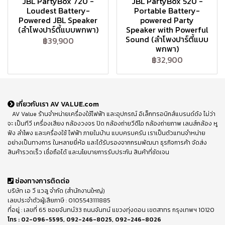
JBL PartyBox 720 -
JBL PartyBox 520 -
Loudest Battery-
Portable Battery-
Powered JBL Speaker
powered Party
(ลำโพงปาร์ตี้แบบพกพา)
Speaker with Powerful
Sound (ลำโพงปาร์ตี้แบบ
฿39,900
พกพา)
฿32,900
เกี่ยวกับเรา AV VALUE.com
AV Value ร้านจำหน่ายเครื่องใช้ไฟฟ้า และอุปกรณ์ อิเล็กทรอนิกส์แบรนด์ดัง ไม่ว่า
จะ เป็นทีวี เครื่องเสียง กล้องวงจร ปิด กล้องถ่ายวีดีโอ กล้องถ่ายภาพ เลนส์กล้อง หู
ฟัง ลำโพง และเครื่องใช้ ไฟฟ้า ภายในบ้าน แบบครบครัน เราเป็นตัวแทนจำหน่าย
อย่างเป็นทางการ ในหลายยี่ห้อ และได้รับรองจากกรมพัฒนา ธุรกิจการค้า จัดส่ง
สินค้ารวดเร็ว เชื่อถือได้ และนโยบายการรับประกัน สินค้าที่ชัดเจน
ช่องทางการติดต่อ
บริษัท เอ วี แวลู จำกัด (สำนักงานใหญ่)
เลขประจำตัวผู้เสียภาษี : 0105543111885
ที่อยู่ : เลขที่ 65 ซอยจันทน์33 ถนนจันทน์ แขวงทุ่งดอน เขตสาทร กรุงเทพฯ 10120
โทร :
02-096-5595
,
092-246-8025
,
092-246-8026