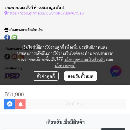
ตั้งที่ ห้างวนิลามูน ชั้น 4
SHOWROOM
https://goo.gl/maps/UwVnbRuY3swA719z6
ช่องทางการจัดจำหน่าย
เว็บไซต์นี้มีการใช้งานคุกกี้ เพื่อเพิ่มประสิทธิภาพและ
ช่องทางการติดตาม
ประสบการณ์ที่ดีในการใช้งานเว็บไซต์ของท่าน ท่านสามารถ
อ่านรายละเอียดเพิ่มเติมได้ที่
นโยบายความเป็นส่วนตัว
และ
นโยบายคุกกี้
Verified by
ตั้งค่าคุกกี้
ยอมรับทั้งหมด
FAQ : คำถามที่พบบ่อย
ข้อกำหนดการใช้
฿51,900
นโยบายความเป็นส่วนตัว
สินค้าหมด
การจัดการ Cookie
แจ้งชำระเงิน
ติดตามสถานะออเดอร์
ใบเสนอราคา
เตือนฉันเมื่อมีสินค้า