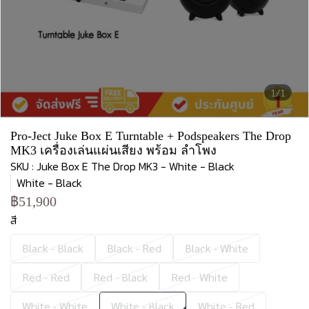
1/1
Pro-Ject Juke Box E Turntable + Podspeakers The Drop
MK3 เครื่องเล่นแผ่นเสียง พร้อม ลำโพง
SKU : Juke Box E The Drop MK3 - White - Black
White - Black
฿51,900
สี
Black - Black
Black - Red
Black - White
Red - Red
Red - Black
Red - White
White - White
White - Black
White - Red