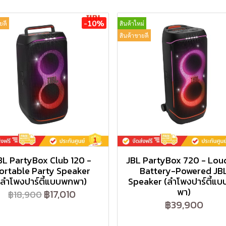
-10%
ยดี
สินค้าใหม่
สินค้าขายดี
BL PartyBox Club 120 -
JBL PartyBox 720 - Lou
ortable Party Speaker
Battery-Powered JB
(ลำโพงปาร์ตี้แบบพกพา)
Speaker (ลำโพงปาร์ตี้แ
พา)
฿17,010
฿18,900
฿39,900