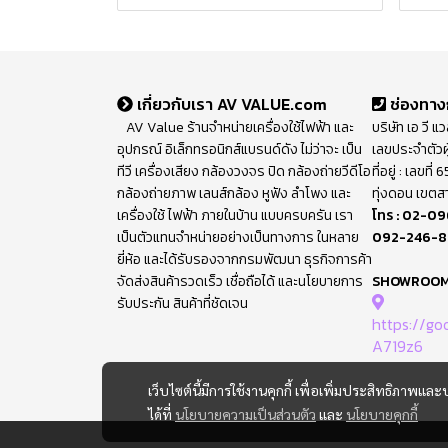
เกี่ยวกับเรา AV VALUE.com
ช่องทาง
AV Value ร้านจำหน่ายเครื่องใช้ไฟฟ้า และ
บริษัท เอ วี แ
อุปกรณ์ อิเล็กทรอนิกส์แบรนด์ดัง ไม่ว่าจะ เป็น
เลขประจำตัวผ
ทีวี เครื่องเสียง กล้องวงจร ปิด กล้องถ่ายวีดีโอ
ที่อยู่ : เลขท
กล้องถ่ายภาพ เลนส์กล้อง หูฟัง ลำโพง และ
ทุ่งดอน เขตส
เครื่องใช้ ไฟฟ้า ภายในบ้าน แบบครบครัน เรา
โทร :
02-09
เป็นตัวแทนจำหน่ายอย่างเป็นทางการ ในหลาย
092-246-
ยี่ห้อ และได้รับรองจากกรมพัฒนา ธุรกิจการค้า
จัดส่งสินค้ารวดเร็ว เชื่อถือได้ และนโยบายการ
SHOWROO
รับประกัน สินค้าที่ชัดเจน
https://g
A719z6
เว็บไซต์นี้มีการใช้งานคุกกี้ เพื่อเพิ่มประสิทธิภาพ
ได้ที่
นโยบายความเป็นส่วนตัว
และ
นโยบายคุกกี้