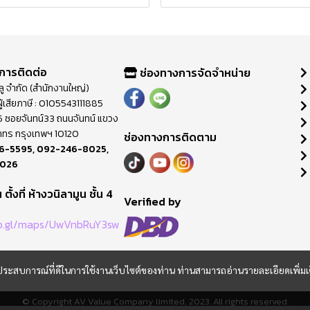
การติดต่อ
ช่องทางการจัดจำหน่าย
วลู จำกัด (สำนักงานใหญ่)
ู้เสียภาษี : 0105543111885
ี่ 65 ซอยจันทน์33 ถนนจันทน์ แขวง
าทร กรุงเทพฯ 10120
ช่องทางการติดตาม
6-5595
,
092-246-8025
,
8026
ตั้งที่ ห้างวนิลามูน ชั้น 4
M
Verified by
oo.gl/maps/UwVnbRuY3sw
และประสบการณ์ที่ดีในการใช้งานเว็บไซต์ของท่าน ท่านสามารถอ่านรายละเอียดเพิ่มเ
© Copyright AV Value Company limited, 2023. All rights reserved.