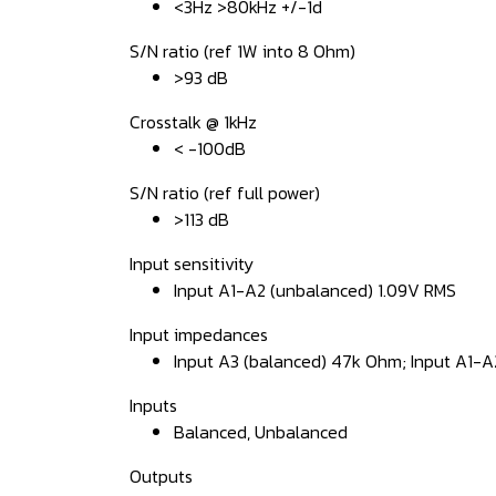
<3Hz >80kHz +/-1d
S/N ratio (ref 1W into 8 Ohm)
>93 dB
Crosstalk @ 1kHz
< -100dB
S/N ratio (ref full power)
>113 dB
Input sensitivity
Input A1-A2 (unbalanced) 1.09V RMS
Input impedances
Input A3 (balanced) 47k Ohm; Input A1-
Inputs
Balanced, Unbalanced
Outputs