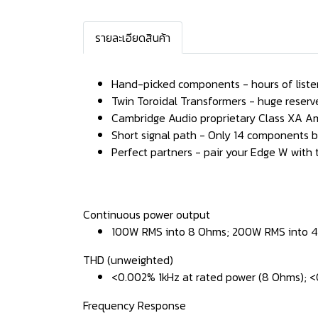
รายละเอียดสินค้า
Hand-picked components - hours of listen
Twin Toroidal Transformers - huge reserve
Cambridge Audio proprietary Class XA Ampl
Short signal path - Only 14 components 
Perfect partners - pair your Edge W with 
Continuous power output
100W RMS into 8 Ohms; 200W RMS into 
THD (unweighted)
<0.002% 1kHz at rated power (8 Ohms); 
Frequency Response