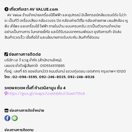
เกี่ยวกับเรา AV VALUE.com
AV Value ร้านจำหน่ายเครื่องใช้ไฟฟ้า และอุปกรณ์ อิเล็กทรอนิกส์แบรนด์ดัง ไม่ว่า
จะ เป็นทีวี เครื่องเสียง กล้องวงจร ปิด กล้องถ่ายวีดีโอ กล้องถ่ายภาพ เลนส์กล้อง หู
ฟัง ลำโพง และเครื่องใช้ ไฟฟ้า ภายในบ้าน แบบครบครัน เราเป็นตัวแทนจำหน่าย
อย่างเป็นทางการ ในหลายยี่ห้อ และได้รับรองจากกรมพัฒนา ธุรกิจการค้า จัดส่ง
สินค้ารวดเร็ว เชื่อถือได้ และนโยบายการรับประกัน สินค้าที่ชัดเจน
ช่องทางการติดต่อ
บริษัท เอ วี แวลู จำกัด (สำนักงานใหญ่)
เลขประจำตัวผู้เสียภาษี : 0105543111885
ที่อยู่ : เลขที่ 65 ซอยจันทน์33 ถนนจันทน์ แขวงทุ่งดอน เขตสาทร กรุงเทพฯ 10120
โทร :
02-096-5595
,
092-246-8025
,
092-246-8026
ตั้งที่ ห้างวนิลามูน ชั้น 4
SHOWROOM
https://goo.gl/maps/UwVnbRuY3swA719z6
ช่องทางการจัดจำหน่าย
ช่องทางการติดตาม