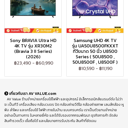
Sony BRAVIA Ultra HD
Samsung UHD 4K TV
4K TV รุ่น XR30M2
รุ่น UA50U8500FKXXT
(Bravia 3 II Series)
ทีวีขนาด 50 นิ้ว U8500
(2026)
Series ( 50U8500 ,
50U8500F , U8500F )
฿23,490
-
฿60,990
฿10,590
-
฿11,190
เกี่ยวกับเรา AV VALUE.com
AV Value ร้านจำหน่ายเครื่องใช้ไฟฟ้า และอุปกรณ์ อิเล็กทรอนิกส์แบรนด์ดัง ไม่ว่า
จะ เป็นทีวี เครื่องเสียง กล้องวงจร ปิด กล้องถ่ายวีดีโอ กล้องถ่ายภาพ เลนส์กล้อง หู
ฟัง ลำโพง และเครื่องใช้ ไฟฟ้า ภายในบ้าน แบบครบครัน เราเป็นตัวแทนจำหน่าย
อย่างเป็นทางการ ในหลายยี่ห้อ และได้รับรองจากกรมพัฒนา ธุรกิจการค้า จัดส่ง
สินค้ารวดเร็ว เชื่อถือได้ และนโยบายการรับประกัน สินค้าที่ชัดเจน