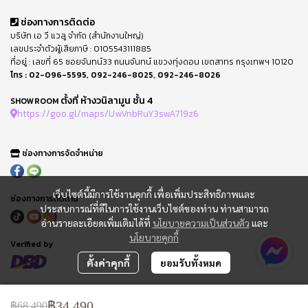
ช่องทางการติดต่อ
บริษัท เอ วี แวลู จำกัด (สำนักงานใหญ่)
เลขประจำตัวผู้เสียภาษี : 0105543111885
ที่อยู่ : เลขที่ 65 ซอยจันทน์33 ถนนจันทน์ แขวงทุ่งดอน เขตสาทร กรุงเทพฯ 10120
โทร :
02-096-5595
,
092-246-8025
,
092-246-8026
ตั้งที่ ห้างวนิลามูน ชั้น 4
SHOWROOM
https://goo.gl/maps/UwVnbRuY3swA719z6
ช่องทางการจัดจำหน่าย
เว็บไซต์นี้มีการใช้งานคุกกี้ เพื่อเพิ่มประสิทธิภาพและ
ช่องทางการติดตาม
ประสบการณ์ที่ดีในการใช้งานเว็บไซต์ของท่าน ท่านสามารถ
อ่านรายละเอียดเพิ่มเติมได้ที่
นโยบายความเป็นส่วนตัว
และ
นโยบายคุกกี้
Verified by
ตั้งค่าคุกกี้
ยอมรับทั้งหมด
FAQ : คำถามที่พบบ่อย
ข้อกำหนดการใช้
฿34,490
฿68,490