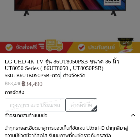
1/4
LG UHD 4K TV รุ่น 86UT8050PSB ขนาด 86 นิ้ว
UT8050 Series ( 86UT8050 , UT8050PSB)
SKU : 86UT8050PSB-ตจว
ต่างจังหวัด
฿34,490
฿68,490
การจัดส่ง
กรุงเทพฯ และ ปริมณฑล
ต่างจังหวัด
คำอธิบายสินค้าแบบย่อ
นำทุกรายละเอียดมาสู่การมองเห็นที่ชัดเจน Ultra HD นำทุกสีมาสู่
ความมีชีวิตชีวาที่สดใส รับชมภาพที่คมชัดราวกับคริสตัล