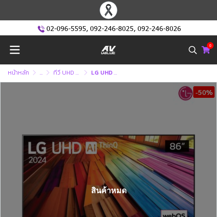
02-096-5595
,
092-246-8025
,
092-246-8026
0
หน้าหลัก
...
ทีวี UHD หรือ ทีวี 4K (Ultra High Defination )
LG UHD 4K TV รุ่น 86UT8050PSB ขนาด 86 นิ้ว UT8050 Series ( 86UT8050 , UT8050PSB)
-50%
สินค้าหมด