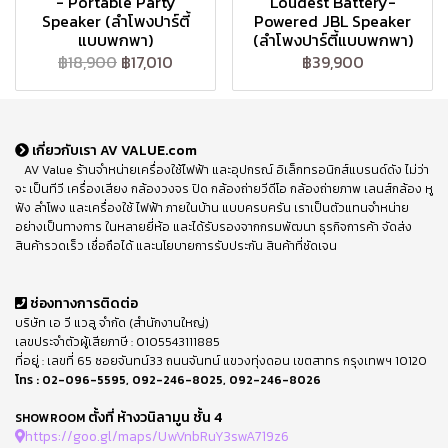
- Portable Party
Loudest Battery-
Speaker (ลำโพงปาร์ตี้
Powered JBL Speaker
แบบพกพา)
(ลำโพงปาร์ตี้แบบพกพา)
฿18,900
฿17,010
฿39,900
เกี่ยวกับเรา AV VALUE.com
AV Value ร้านจำหน่ายเครื่องใช้ไฟฟ้า และอุปกรณ์ อิเล็กทรอนิกส์แบรนด์ดัง ไม่ว่า
จะ เป็นทีวี เครื่องเสียง กล้องวงจร ปิด กล้องถ่ายวีดีโอ กล้องถ่ายภาพ เลนส์กล้อง หู
ฟัง ลำโพง และเครื่องใช้ ไฟฟ้า ภายในบ้าน แบบครบครัน เราเป็นตัวแทนจำหน่าย
อย่างเป็นทางการ ในหลายยี่ห้อ และได้รับรองจากกรมพัฒนา ธุรกิจการค้า จัดส่ง
สินค้ารวดเร็ว เชื่อถือได้ และนโยบายการรับประกัน สินค้าที่ชัดเจน
ช่องทางการติดต่อ
บริษัท เอ วี แวลู จำกัด (สำนักงานใหญ่)
เลขประจำตัวผู้เสียภาษี : 0105543111885
ที่อยู่ : เลขที่ 65 ซอยจันทน์33 ถนนจันทน์ แขวงทุ่งดอน เขตสาทร กรุงเทพฯ 10120
โทร :
02-096-5595
,
092-246-8025
,
092-246-8026
ตั้งที่ ห้างวนิลามูน ชั้น 4
SHOWROOM
https://goo.gl/maps/UwVnbRuY3swA719z6