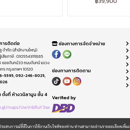
฿39,900
การติดต่อ
ช่องทางการจัดจำหน่าย
วลู จำกัด (สำนักงานใหญ่)
ู้เสียภาษี : 0105543111885
ี่ 65 ซอยจันทน์33 ถนนจันทน์ แขวง
าทร กรุงเทพฯ 10120
ช่องทางการติดตาม
6-5595
,
092-246-8025
,
8026
ตั้งที่ ห้างวนิลามูน ชั้น 4
M
Verified by
oo.gl/maps/UwVnbRuY3sw
และประสบการณ์ที่ดีในการใช้งานเว็บไซต์ของท่าน ท่านสามารถอ่านรายละเอียดเพิ่มเ