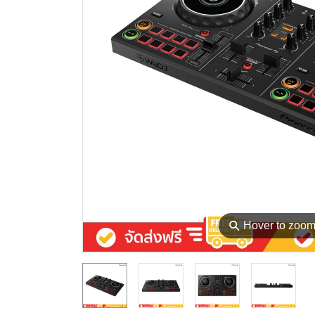
⚲
Hover to zoo