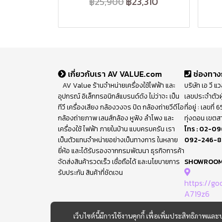
฿23,310
฿25,900
เกี่ยวกับเรา AV VALUE.com
ช่องทาง
AV Value ร้านจำหน่ายเครื่องใช้ไฟฟ้า และ
บริษัท เอ วี แ
อุปกรณ์ อิเล็กทรอนิกส์แบรนด์ดัง ไม่ว่าจะ เป็น
เลขประจำตัวผ
ทีวี เครื่องเสียง กล้องวงจร ปิด กล้องถ่ายวีดีโอ
ที่อยู่ : เลขท
กล้องถ่ายภาพ เลนส์กล้อง หูฟัง ลำโพง และ
ทุ่งดอน เขตส
เครื่องใช้ ไฟฟ้า ภายในบ้าน แบบครบครัน เรา
โทร :
02-09
เป็นตัวแทนจำหน่ายอย่างเป็นทางการ ในหลาย
092-246-
ยี่ห้อ และได้รับรองจากกรมพัฒนา ธุรกิจการค้า
จัดส่งสินค้ารวดเร็ว เชื่อถือได้ และนโยบายการ
SHOWROO
รับประกัน สินค้าที่ชัดเจน
https://g
A719z6
เว็บไซต์นี้มีการใช้งานคุกกี้ เพื่อเพิ่มประสิทธิภาพ