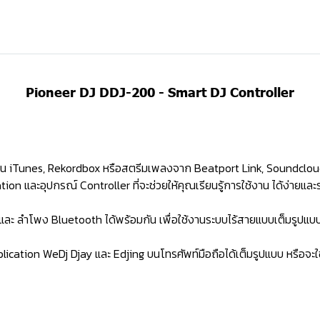
Pioneer DJ DDJ-200 - Smart DJ Controller
งใน iTunes, Rekordbox หรือสตรีมเพลงจาก Beatport Link, Soundclou
on และอุปกรณ์ Controller ที่จะช่วยให้คุณเรียนรู้การใช้งาน ได้ง่ายและร
r และ ลำโพง Bluetooth ได้พร้อมกัน เพื่อใช้งานระบบไร้สายแบบเต็มรูปแบ
plication WeDj Djay และ Edjing บนโทรศัพท์มือถือได้เต็มรูปแบบ หรื