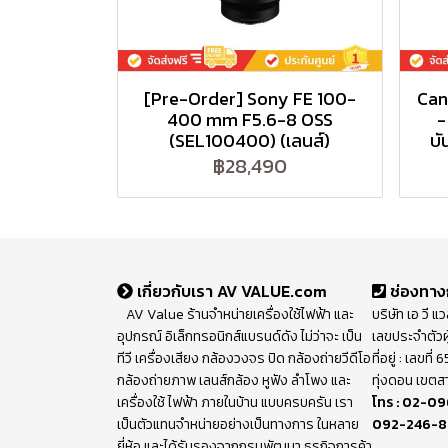
[Pre-Order] Sony FE 100-
Can
400 mm F5.6-8 OSS
-
(SEL100400) (เลนส์)
บั
฿28,490
เกี่ยวกับเรา AV VALUE.com
ช่องทาง
AV Value ร้านจำหน่ายเครื่องใช้ไฟฟ้า และ
บริษัท เอ วี แ
อุปกรณ์ อิเล็กทรอนิกส์แบรนด์ดัง ไม่ว่าจะ เป็น
เลขประจำตัวผ
ทีวี เครื่องเสียง กล้องวงจร ปิด กล้องถ่ายวีดีโอ
ที่อยู่ : เลขท
กล้องถ่ายภาพ เลนส์กล้อง หูฟัง ลำโพง และ
ทุ่งดอน เขตส
เครื่องใช้ ไฟฟ้า ภายในบ้าน แบบครบครัน เรา
โทร :
02-09
เป็นตัวแทนจำหน่ายอย่างเป็นทางการ ในหลาย
092-246-
ยี่ห้อ และได้รับรองจากกรมพัฒนา ธุรกิจการค้า