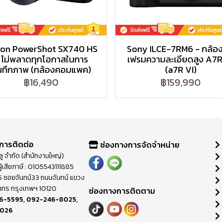
on PowerShot SX740 HS
Sony ILCE-7RM6 - กล้อง
 ไม่พลาดทุกโอกาสในการ
เฟรมความละเอียดสูง A7
นทึกภาพ (กล้องคอมแพค)
(a7R VI)
฿16,490
฿159,990
การติดต่อ
ช่องทางการจัดจำหน่าย
วลู จำกัด (สำนักงานใหญ่)
ู้เสียภาษี : 0105543111885
ี่ 65 ซอยจันทน์33 ถนนจันทน์ แขวง
าทร กรุงเทพฯ 10120
ช่องทางการติดตาม
6-5595
,
092-246-8025
,
8026