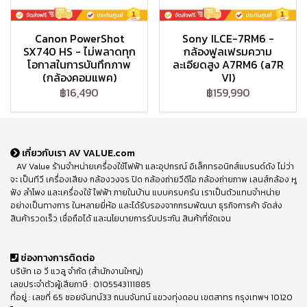
Canon PowerShot
Sony ILCE-7RM6 -
SX740 HS - ไม่พลาดทุก
กล้องฟูลเฟรมความ
โอกาสในการบันทึกภาพ
ละเอียดสูง A7RM6 (a7R
(กล้องคอมแพค)
VI)
฿16,490
฿159,990
เกี่ยวกับเรา AV VALUE.com
AV Value ร้านจำหน่ายเครื่องใช้ไฟฟ้า และอุปกรณ์ อิเล็กทรอนิกส์แบรนด์ดัง ไม่ว่า
จะ เป็นทีวี เครื่องเสียง กล้องวงจร ปิด กล้องถ่ายวีดีโอ กล้องถ่ายภาพ เลนส์กล้อง หู
ฟัง ลำโพง และเครื่องใช้ ไฟฟ้า ภายในบ้าน แบบครบครัน เราเป็นตัวแทนจำหน่าย
อย่างเป็นทางการ ในหลายยี่ห้อ และได้รับรองจากกรมพัฒนา ธุรกิจการค้า จัดส่ง
สินค้ารวดเร็ว เชื่อถือได้ และนโยบายการรับประกัน สินค้าที่ชัดเจน
ช่องทางการติดต่อ
บริษัท เอ วี แวลู จำกัด (สำนักงานใหญ่)
เลขประจำตัวผู้เสียภาษี : 0105543111885
ที่อยู่ : เลขที่ 65 ซอยจันทน์33 ถนนจันทน์ แขวงทุ่งดอน เขตสาทร กรุงเทพฯ 10120