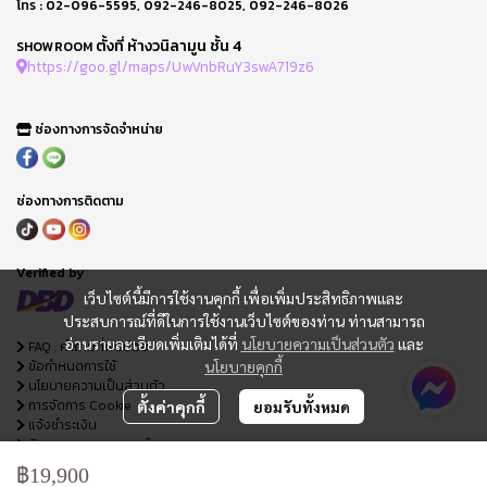
โทร :
02-096-5595
,
092-246-8025
,
092-246-8026
ตั้งที่ ห้างวนิลามูน ชั้น 4
SHOWROOM
https://goo.gl/maps/UwVnbRuY3swA719z6
ช่องทางการจัดจำหน่าย
ช่องทางการติดตาม
Verified by
เว็บไซต์นี้มีการใช้งานคุกกี้ เพื่อเพิ่มประสิทธิภาพและ
ประสบการณ์ที่ดีในการใช้งานเว็บไซต์ของท่าน ท่านสามารถ
อ่านรายละเอียดเพิ่มเติมได้ที่
นโยบายความเป็นส่วนตัว
และ
FAQ : คำถามที่พบบ่อย
ข้อกำหนดการใช้
นโยบายคุกกี้
นโยบายความเป็นส่วนตัว
การจัดการ Cookie
ตั้งค่าคุกกี้
ยอมรับทั้งหมด
แจ้งชำระเงิน
ติดตามสถานะออเดอร์
ใบเสนอราคา
฿19,900