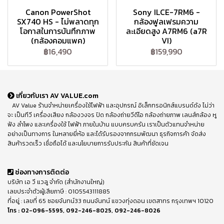
Canon PowerShot
Sony ILCE-7RM6 -
SX740 HS - ไม่พลาดทุก
กล้องฟูลเฟรมความ
โอกาสในการบันทึกภาพ
ละเอียดสูง A7RM6 (a7R
(กล้องคอมแพค)
VI)
฿16,490
฿159,990
เกี่ยวกับเรา AV VALUE.com
AV Value ร้านจำหน่ายเครื่องใช้ไฟฟ้า และอุปกรณ์ อิเล็กทรอนิกส์แบรนด์ดัง ไม่ว่า
จะ เป็นทีวี เครื่องเสียง กล้องวงจร ปิด กล้องถ่ายวีดีโอ กล้องถ่ายภาพ เลนส์กล้อง หู
ฟัง ลำโพง และเครื่องใช้ ไฟฟ้า ภายในบ้าน แบบครบครัน เราเป็นตัวแทนจำหน่าย
อย่างเป็นทางการ ในหลายยี่ห้อ และได้รับรองจากกรมพัฒนา ธุรกิจการค้า จัดส่ง
สินค้ารวดเร็ว เชื่อถือได้ และนโยบายการรับประกัน สินค้าที่ชัดเจน
ช่องทางการติดต่อ
บริษัท เอ วี แวลู จำกัด (สำนักงานใหญ่)
เลขประจำตัวผู้เสียภาษี : 0105543111885
ที่อยู่ : เลขที่ 65 ซอยจันทน์33 ถนนจันทน์ แขวงทุ่งดอน เขตสาทร กรุงเทพฯ 10120
โทร :
02-096-5595
,
092-246-8025
,
092-246-8026