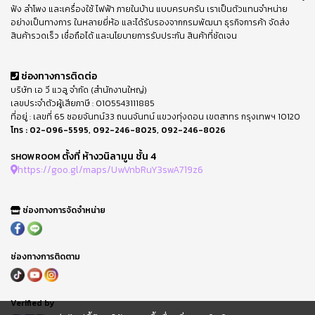
ฟัง ลำโพง และเครื่องใช้ ไฟฟ้า ภายในบ้าน แบบครบครัน เราเป็นตัวแทนจำหน่าย
อย่างเป็นทางการ ในหลายยี่ห้อ และได้รับรองจากกรมพัฒนา ธุรกิจการค้า จัดส่ง
สินค้ารวดเร็ว เชื่อถือได้ และนโยบายการรับประกัน สินค้าที่ชัดเจน
ช่องทางการติดต่อ
บริษัท เอ วี แวลู จำกัด (สำนักงานใหญ่)
เลขประจำตัวผู้เสียภาษี : 0105543111885
ที่อยู่ : เลขที่ 65 ซอยจันทน์33 ถนนจันทน์ แขวงทุ่งดอน เขตสาทร กรุงเทพฯ 10120
โทร :
02-096-5595
,
092-246-8025
,
092-246-8026
ตั้งที่ ห้างวนิลามูน ชั้น 4
SHOWROOM
https://goo.gl/maps/UwVnbRuY3swA719z6
ช่องทางการจัดจำหน่าย
ช่องทางการติดตาม
Verified by