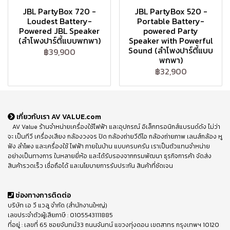
JBL PartyBox 720 -
JBL PartyBox 520 -
Loudest Battery-
Portable Battery-
Powered JBL Speaker
powered Party
(ลำโพงปาร์ตี้แบบพกพา)
Speaker with Powerful
Sound (ลำโพงปาร์ตี้แบบ
฿39,900
พกพา)
฿32,900
เกี่ยวกับเรา AV VALUE.com
AV Value ร้านจำหน่ายเครื่องใช้ไฟฟ้า และอุปกรณ์ อิเล็กทรอนิกส์แบรนด์ดัง ไม่ว่า
จะ เป็นทีวี เครื่องเสียง กล้องวงจร ปิด กล้องถ่ายวีดีโอ กล้องถ่ายภาพ เลนส์กล้อง หู
ฟัง ลำโพง และเครื่องใช้ ไฟฟ้า ภายในบ้าน แบบครบครัน เราเป็นตัวแทนจำหน่าย
อย่างเป็นทางการ ในหลายยี่ห้อ และได้รับรองจากกรมพัฒนา ธุรกิจการค้า จัดส่ง
สินค้ารวดเร็ว เชื่อถือได้ และนโยบายการรับประกัน สินค้าที่ชัดเจน
ช่องทางการติดต่อ
บริษัท เอ วี แวลู จำกัด (สำนักงานใหญ่)
เลขประจำตัวผู้เสียภาษี : 0105543111885
ที่อยู่ : เลขที่ 65 ซอยจันทน์33 ถนนจันทน์ แขวงทุ่งดอน เขตสาทร กรุงเทพฯ 10120