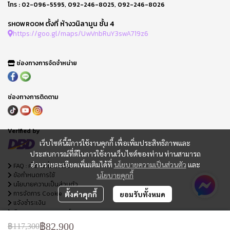
โทร :
02-096-5595
,
092-246-8025
,
092-246-8026
ตั้งที่ ห้างวนิลามูน ชั้น 4
SHOWROOM
https://goo.gl/maps/UwVnbRuY3swA719z6
ช่องทางการจัดจำหน่าย
ช่องทางการติดตาม
Verified by
เว็บไซต์นี้มีการใช้งานคุกกี้ เพื่อเพิ่มประสิทธิภาพและ
ประสบการณ์ที่ดีในการใช้งานเว็บไซต์ของท่าน ท่านสามารถ
อ่านรายละเอียดเพิ่มเติมได้ที่
นโยบายความเป็นส่วนตัว
และ
FAQ : คำถามที่พบบ่อย
ข้อกำหนดการใช้
นโยบายคุกกี้
นโยบายความเป็นส่วนตัว
การจัดการ Cookie
ตั้งค่าคุกกี้
ยอมรับทั้งหมด
แจ้งชำระเงิน
ติดตามสถานะออเดอร์
ใบเสนอราคา
฿82,900
฿117,300