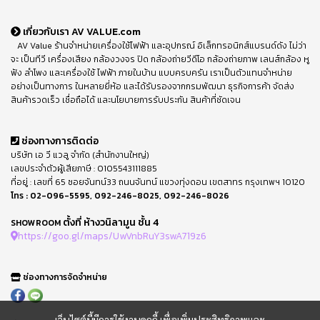
เกี่ยวกับเรา AV VALUE.com
AV Value ร้านจำหน่ายเครื่องใช้ไฟฟ้า และอุปกรณ์ อิเล็กทรอนิกส์แบรนด์ดัง ไม่ว่า
จะ เป็นทีวี เครื่องเสียง กล้องวงจร ปิด กล้องถ่ายวีดีโอ กล้องถ่ายภาพ เลนส์กล้อง หู
ฟัง ลำโพง และเครื่องใช้ ไฟฟ้า ภายในบ้าน แบบครบครัน เราเป็นตัวแทนจำหน่าย
อย่างเป็นทางการ ในหลายยี่ห้อ และได้รับรองจากกรมพัฒนา ธุรกิจการค้า จัดส่ง
สินค้ารวดเร็ว เชื่อถือได้ และนโยบายการรับประกัน สินค้าที่ชัดเจน
ช่องทางการติดต่อ
บริษัท เอ วี แวลู จำกัด (สำนักงานใหญ่)
เลขประจำตัวผู้เสียภาษี : 0105543111885
ที่อยู่ : เลขที่ 65 ซอยจันทน์33 ถนนจันทน์ แขวงทุ่งดอน เขตสาทร กรุงเทพฯ 10120
โทร :
02-096-5595
,
092-246-8025
,
092-246-8026
ตั้งที่ ห้างวนิลามูน ชั้น 4
SHOWROOM
https://goo.gl/maps/UwVnbRuY3swA719z6
ช่องทางการจัดจำหน่าย
เว็บไซต์นี้มีการใช้งานคุกกี้ เพื่อเพิ่มประสิทธิภาพและ