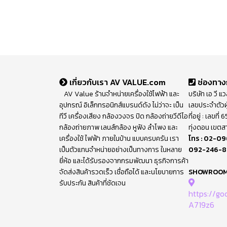
เกี่ยวกับเรา AV VALUE.com
ช่องทาง
AV Value ร้านจำหน่ายเครื่องใช้ไฟฟ้า และ
บริษัท เอ วี แ
อุปกรณ์ อิเล็กทรอนิกส์แบรนด์ดัง ไม่ว่าจะ เป็น
เลขประจำตัวผ
ทีวี เครื่องเสียง กล้องวงจร ปิด กล้องถ่ายวีดีโอ
ที่อยู่ : เลขท
กล้องถ่ายภาพ เลนส์กล้อง หูฟัง ลำโพง และ
ทุ่งดอน เขตส
เครื่องใช้ ไฟฟ้า ภายในบ้าน แบบครบครัน เรา
โทร :
02-09
เป็นตัวแทนจำหน่ายอย่างเป็นทางการ ในหลาย
092-246-
ยี่ห้อ และได้รับรองจากกรมพัฒนา ธุรกิจการค้า
จัดส่งสินค้ารวดเร็ว เชื่อถือได้ และนโยบายการ
SHOWROO
รับประกัน สินค้าที่ชัดเจน
https://g
A719z6