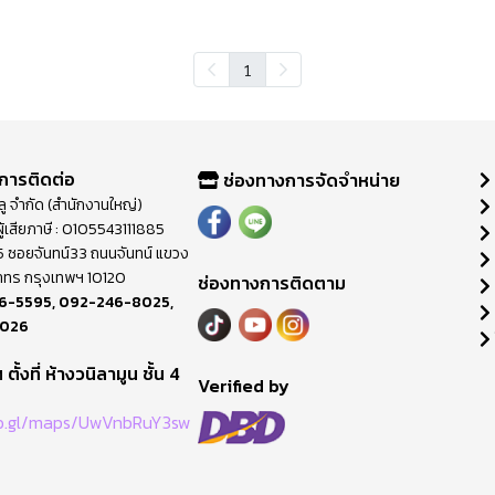
1
การติดต่อ
ช่องทางการจัดจำหน่าย
วลู จำกัด (สำนักงานใหญ่)
ู้เสียภาษี : 0105543111885
ี่ 65 ซอยจันทน์33 ถนนจันทน์ แขวง
าทร กรุงเทพฯ 10120
ช่องทางการติดตาม
6-5595
,
092-246-8025
,
8026
ตั้งที่ ห้างวนิลามูน ชั้น 4
M
Verified by
oo.gl/maps/UwVnbRuY3sw