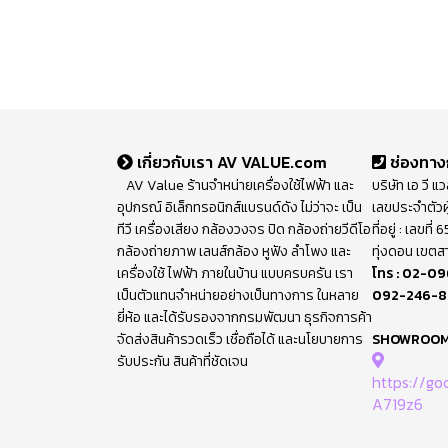
เกี่ยวกับเรา AV VALUE.com
ช่องทาง
AV Value ร้านจำหน่ายเครื่องใช้ไฟฟ้า และ
บริษัท เอ วี แ
อุปกรณ์ อิเล็กทรอนิกส์แบรนด์ดัง ไม่ว่าจะ เป็น
เลขประจำตัวผ
ทีวี เครื่องเสียง กล้องวงจร ปิด กล้องถ่ายวีดีโอ
ที่อยู่ : เลขท
กล้องถ่ายภาพ เลนส์กล้อง หูฟัง ลำโพง และ
ทุ่งดอน เขตส
เครื่องใช้ ไฟฟ้า ภายในบ้าน แบบครบครัน เรา
โทร :
02-09
เป็นตัวแทนจำหน่ายอย่างเป็นทางการ ในหลาย
092-246-
ยี่ห้อ และได้รับรองจากกรมพัฒนา ธุรกิจการค้า
จัดส่งสินค้ารวดเร็ว เชื่อถือได้ และนโยบายการ
SHOWROO
รับประกัน สินค้าที่ชัดเจน
https://g
A719z6