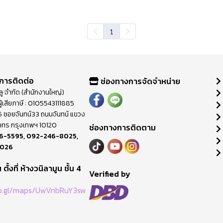
1
การติดต่อ
ช่องทางการจัดจำหน่าย
วลู จำกัด (สำนักงานใหญ่)
ู้เสียภาษี : 0105543111885
ี่ 65 ซอยจันทน์33 ถนนจันทน์ แขวง
าทร กรุงเทพฯ 10120
ช่องทางการติดตาม
6-5595
,
092-246-8025
,
8026
ตั้งที่ ห้างวนิลามูน ชั้น 4
M
Verified by
oo.gl/maps/UwVnbRuY3sw