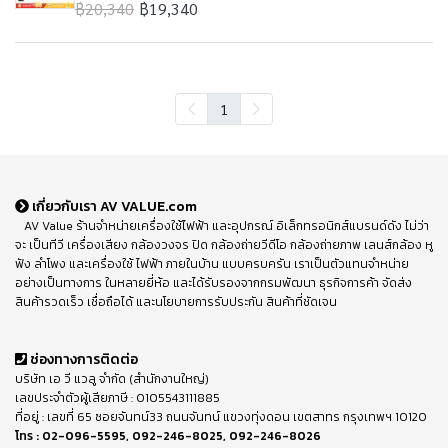
฿20,340
฿19,340
1
เกี่ยวกับเรา AV VALUE.com
AV Value ร้านจำหน่ายเครื่องใช้ไฟฟ้า และอุปกรณ์ อิเล็กทรอนิกส์แบรนด์ดัง ไม่ว่า
จะ เป็นทีวี เครื่องเสียง กล้องวงจร ปิด กล้องถ่ายวีดีโอ กล้องถ่ายภาพ เลนส์กล้อง หู
ฟัง ลำโพง และเครื่องใช้ ไฟฟ้า ภายในบ้าน แบบครบครัน เราเป็นตัวแทนจำหน่าย
อย่างเป็นทางการ ในหลายยี่ห้อ และได้รับรองจากกรมพัฒนา ธุรกิจการค้า จัดส่ง
สินค้ารวดเร็ว เชื่อถือได้ และนโยบายการรับประกัน สินค้าที่ชัดเจน
ช่องทางการติดต่อ
บริษัท เอ วี แวลู จำกัด (สำนักงานใหญ่)
เลขประจำตัวผู้เสียภาษี : 0105543111885
ที่อยู่ : เลขที่ 65 ซอยจันทน์33 ถนนจันทน์ แขวงทุ่งดอน เขตสาทร กรุงเทพฯ 10120
โทร :
02-096-5595
,
092-246-8025
,
092-246-8026