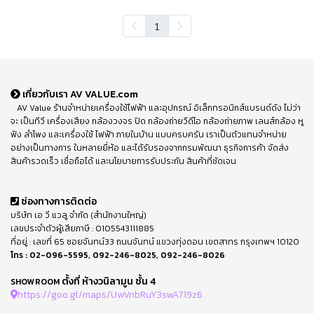
1
เกี่ยวกับเรา AV VALUE.com
AV Value ร้านจำหน่ายเครื่องใช้ไฟฟ้า และอุปกรณ์ อิเล็กทรอนิกส์แบรนด์ดัง ไม่ว่า
จะ เป็นทีวี เครื่องเสียง กล้องวงจร ปิด กล้องถ่ายวีดีโอ กล้องถ่ายภาพ เลนส์กล้อง หู
ฟัง ลำโพง และเครื่องใช้ ไฟฟ้า ภายในบ้าน แบบครบครัน เราเป็นตัวแทนจำหน่าย
อย่างเป็นทางการ ในหลายยี่ห้อ และได้รับรองจากกรมพัฒนา ธุรกิจการค้า จัดส่ง
สินค้ารวดเร็ว เชื่อถือได้ และนโยบายการรับประกัน สินค้าที่ชัดเจน
ช่องทางการติดต่อ
บริษัท เอ วี แวลู จำกัด (สำนักงานใหญ่)
เลขประจำตัวผู้เสียภาษี : 0105543111885
ที่อยู่ : เลขที่ 65 ซอยจันทน์33 ถนนจันทน์ แขวงทุ่งดอน เขตสาทร กรุงเทพฯ 10120
โทร :
02-096-5595
,
092-246-8025
,
092-246-8026
ตั้งที่ ห้างวนิลามูน ชั้น 4
SHOWROOM
https://goo.gl/maps/UwVnbRuY3swA719z6