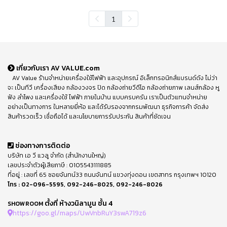
1
เกี่ยวกับเรา AV VALUE.com
AV Value ร้านจำหน่ายเครื่องใช้ไฟฟ้า และอุปกรณ์ อิเล็กทรอนิกส์แบรนด์ดัง ไม่ว่า
จะ เป็นทีวี เครื่องเสียง กล้องวงจร ปิด กล้องถ่ายวีดีโอ กล้องถ่ายภาพ เลนส์กล้อง หู
ฟัง ลำโพง และเครื่องใช้ ไฟฟ้า ภายในบ้าน แบบครบครัน เราเป็นตัวแทนจำหน่าย
อย่างเป็นทางการ ในหลายยี่ห้อ และได้รับรองจากกรมพัฒนา ธุรกิจการค้า จัดส่ง
สินค้ารวดเร็ว เชื่อถือได้ และนโยบายการรับประกัน สินค้าที่ชัดเจน
ช่องทางการติดต่อ
บริษัท เอ วี แวลู จำกัด (สำนักงานใหญ่)
เลขประจำตัวผู้เสียภาษี : 0105543111885
ที่อยู่ : เลขที่ 65 ซอยจันทน์33 ถนนจันทน์ แขวงทุ่งดอน เขตสาทร กรุงเทพฯ 10120
โทร :
02-096-5595
,
092-246-8025
,
092-246-8026
ตั้งที่ ห้างวนิลามูน ชั้น 4
SHOWROOM
https://goo.gl/maps/UwVnbRuY3swA719z6