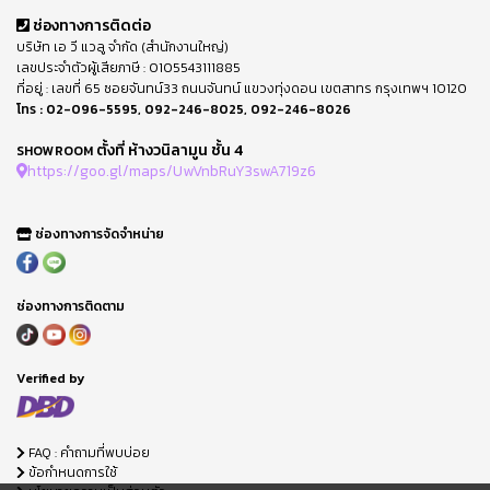
ช่องทางการติดต่อ
บริษัท เอ วี แวลู จำกัด (สำนักงานใหญ่)
เลขประจำตัวผู้เสียภาษี : 0105543111885
ที่อยู่ : เลขที่ 65 ซอยจันทน์33 ถนนจันทน์ แขวงทุ่งดอน เขตสาทร กรุงเทพฯ 10120
โทร :
02-096-5595
,
092-246-8025
,
092-246-8026
ตั้งที่ ห้างวนิลามูน ชั้น 4
SHOWROOM
https://goo.gl/maps/UwVnbRuY3swA719z6
ช่องทางการจัดจำหน่าย
ช่องทางการติดตาม
Verified by
FAQ : คำถามที่พบบ่อย
ข้อกำหนดการใช้