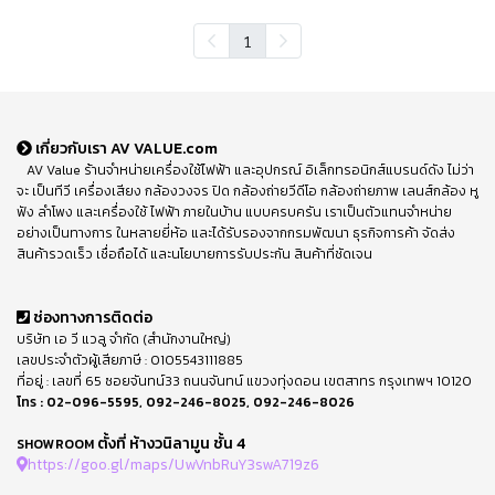
1
เกี่ยวกับเรา AV VALUE.com
AV Value ร้านจำหน่ายเครื่องใช้ไฟฟ้า และอุปกรณ์ อิเล็กทรอนิกส์แบรนด์ดัง ไม่ว่า
จะ เป็นทีวี เครื่องเสียง กล้องวงจร ปิด กล้องถ่ายวีดีโอ กล้องถ่ายภาพ เลนส์กล้อง หู
ฟัง ลำโพง และเครื่องใช้ ไฟฟ้า ภายในบ้าน แบบครบครัน เราเป็นตัวแทนจำหน่าย
อย่างเป็นทางการ ในหลายยี่ห้อ และได้รับรองจากกรมพัฒนา ธุรกิจการค้า จัดส่ง
สินค้ารวดเร็ว เชื่อถือได้ และนโยบายการรับประกัน สินค้าที่ชัดเจน
ช่องทางการติดต่อ
บริษัท เอ วี แวลู จำกัด (สำนักงานใหญ่)
เลขประจำตัวผู้เสียภาษี : 0105543111885
ที่อยู่ : เลขที่ 65 ซอยจันทน์33 ถนนจันทน์ แขวงทุ่งดอน เขตสาทร กรุงเทพฯ 10120
โทร :
02-096-5595
,
092-246-8025
,
092-246-8026
ตั้งที่ ห้างวนิลามูน ชั้น 4
SHOWROOM
https://goo.gl/maps/UwVnbRuY3swA719z6