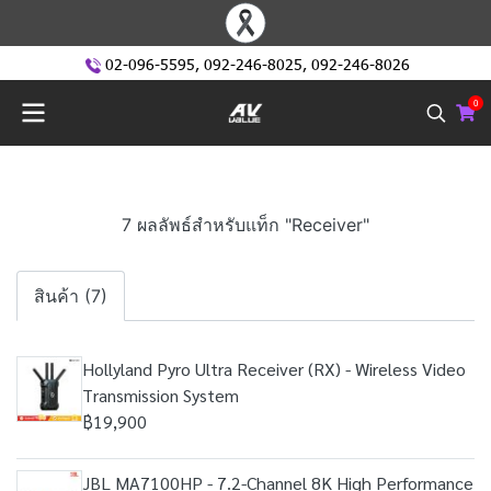
02-096-5595
,
092-246-8025
,
092-246-8026
0
7 ผลลัพธ์สำหรับแท็ก "Receiver"
สินค้า (7)
Hollyland Pyro Ultra Receiver (RX) - Wireless Video
Transmission System
฿19,900
JBL MA7100HP - 7.2-Channel 8K High Performance