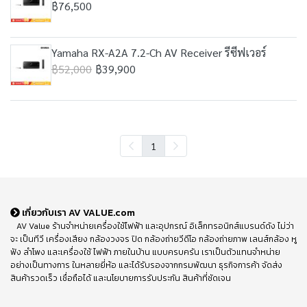
฿76,500
Yamaha RX-A2A 7.2-Ch AV Receiver รีซีฟเวอร์
฿52,000
฿39,900
1
เกี่ยวกับเรา AV VALUE.com
AV Value ร้านจำหน่ายเครื่องใช้ไฟฟ้า และอุปกรณ์ อิเล็กทรอนิกส์แบรนด์ดัง ไม่ว่า
จะ เป็นทีวี เครื่องเสียง กล้องวงจร ปิด กล้องถ่ายวีดีโอ กล้องถ่ายภาพ เลนส์กล้อง หู
ฟัง ลำโพง และเครื่องใช้ ไฟฟ้า ภายในบ้าน แบบครบครัน เราเป็นตัวแทนจำหน่าย
อย่างเป็นทางการ ในหลายยี่ห้อ และได้รับรองจากกรมพัฒนา ธุรกิจการค้า จัดส่ง
สินค้ารวดเร็ว เชื่อถือได้ และนโยบายการรับประกัน สินค้าที่ชัดเจน