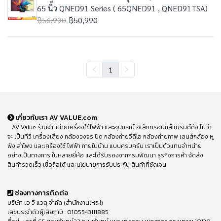
65 นิ้ว QNED91 Series ( 65QNED91 , QNED91TSA)
฿56,990
฿50,990
1
เกี่ยวกับเรา AV VALUE.com
AV Value ร้านจำหน่ายเครื่องใช้ไฟฟ้า และอุปกรณ์ อิเล็กทรอนิกส์แบรนด์ดัง ไม่ว่า
จะ เป็นทีวี เครื่องเสียง กล้องวงจร ปิด กล้องถ่ายวีดีโอ กล้องถ่ายภาพ เลนส์กล้อง หู
ฟัง ลำโพง และเครื่องใช้ ไฟฟ้า ภายในบ้าน แบบครบครัน เราเป็นตัวแทนจำหน่าย
อย่างเป็นทางการ ในหลายยี่ห้อ และได้รับรองจากกรมพัฒนา ธุรกิจการค้า จัดส่ง
สินค้ารวดเร็ว เชื่อถือได้ และนโยบายการรับประกัน สินค้าที่ชัดเจน
ช่องทางการติดต่อ
บริษัท เอ วี แวลู จำกัด (สำนักงานใหญ่)
เลขประจำตัวผู้เสียภาษี : 0105543111885