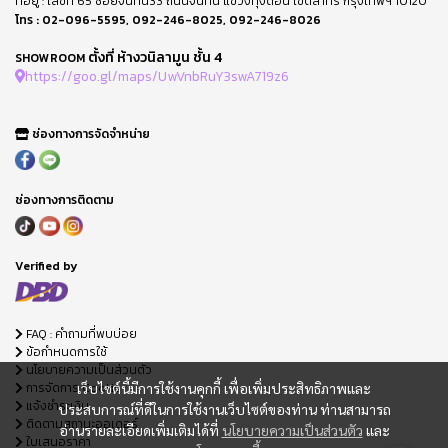
ที่อยู่ : เลขที่ 65 ซอยจันทน์33 ถนนจันทน์ แขวงทุ่งดอน เขตสาทร กรุงเทพฯ 10120
โทร :
02-096-5595
,
092-246-8025
,
092-246-8026
ตั้งที่ ห้างวนิลามูน ชั้น 4
SHOWROOM
https://goo.gl/maps/UwVnbRuY3swA719z6
ช่องทางการจัดจำหน่าย
ช่องทางการติดตาม
Verified by
FAQ : คำถามที่พบบ่อย
ข้อกำหนดการใช้
นโยบายความเป็นส่วนตัว
การจัดการ Cookie
เว็บไซต์นี้มีการใช้งานคุกกี้ เพื่อเพิ่มประสิทธิภาพและ
แจ้งชำระเงิน
ประสบการณ์ที่ดีในการใช้งานเว็บไซต์ของท่าน ท่านสามารถ
ติดตามสถานะออเดอร์
อ่านรายละเอียดเพิ่มเติมได้ที่
นโยบายความเป็นส่วนตัว
และ
ใบเสนอราคา