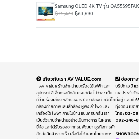
Samsung OLED 4K TV รุ่น QA55S95FAKXX
฿75,470
฿63,690
เกี่ยวกับเรา AV VALUE.com
ช่องทาง
AV Value ร้านจำหน่ายเครื่องใช้ไฟฟ้า และ
บริษัท เอ วี แ
อุปกรณ์ อิเล็กทรอนิกส์แบรนด์ดัง ไม่ว่าจะ เป็น
เลขประจำตัวผ
ทีวี เครื่องเสียง กล้องวงจร ปิด กล้องถ่ายวีดีโอ
ที่อยู่ : เลขท
กล้องถ่ายภาพ เลนส์กล้อง หูฟัง ลำโพง และ
ทุ่งดอน เขตส
เครื่องใช้ ไฟฟ้า ภายในบ้าน แบบครบครัน เรา
โทร :
02-09
เป็นตัวแทนจำหน่ายอย่างเป็นทางการ ในหลาย
092-246-
ยี่ห้อ และได้รับรองจากกรมพัฒนา ธุรกิจการค้า
จัดส่งสินค้ารวดเร็ว เชื่อถือได้ และนโยบายการ
SHOWROO