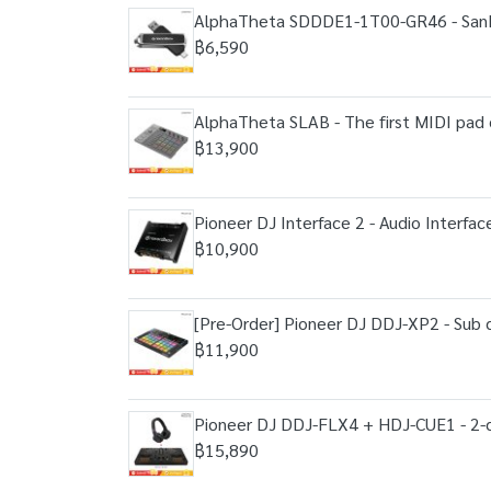
AlphaTheta SDDDE1-1T00-GR46 - SanDisk
฿6,590
AlphaTheta SLAB - The first MIDI pad c
฿13,900
Pioneer DJ Interface 2 - Audio Interface
฿10,900
[Pre-Order] Pioneer DJ DDJ-XP2 - Sub co
฿11,900
Pioneer DJ DDJ-FLX4 + HDJ-CUE1 - 2-ch
฿15,890