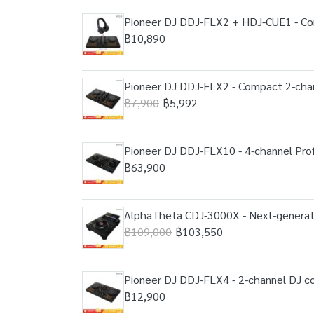
Pioneer DJ DDJ-FLX2 + HDJ-CUE1 - Comp
฿10,890
Pioneer DJ DDJ-FLX2 - Compact 2-channe
฿7,900
฿5,992
Pioneer DJ DDJ-FLX10 - 4-channel Profes
฿63,900
AlphaTheta CDJ-3000X - Next-generation 
฿109,000
฿103,550
Pioneer DJ DDJ-FLX4 - 2-channel DJ cont
฿12,900