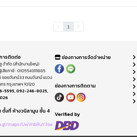
1
การติดต่อ
ช่องทางการจัดจำหน่าย
วลู จำกัด (สำนักงานใหญ่)
ู้เสียภาษี : 0105543111885
ี่ 65 ซอยจันทน์33 ถนนจันทน์ แขวง
าทร กรุงเทพฯ 10120
ช่องทางการติดตาม
6-5595
,
092-246-8025
,
8026
ตั้งที่ ห้างวนิลามูน ชั้น 4
M
Verified by
oo.gl/maps/UwVnbRuY3sw