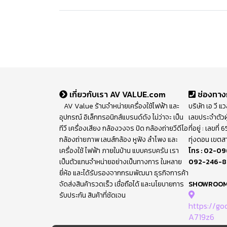
เกี่ยวกับเรา AV VALUE.com
ช่องทาง
AV Value ร้านจำหน่ายเครื่องใช้ไฟฟ้า และ
บริษัท เอ วี แ
อุปกรณ์ อิเล็กทรอนิกส์แบรนด์ดัง ไม่ว่าจะ เป็น
เลขประจำตัวผ
ทีวี เครื่องเสียง กล้องวงจร ปิด กล้องถ่ายวีดีโอ
ที่อยู่ : เลขท
กล้องถ่ายภาพ เลนส์กล้อง หูฟัง ลำโพง และ
ทุ่งดอน เขตส
เครื่องใช้ ไฟฟ้า ภายในบ้าน แบบครบครัน เรา
โทร :
02-09
เป็นตัวแทนจำหน่ายอย่างเป็นทางการ ในหลาย
092-246-
ยี่ห้อ และได้รับรองจากกรมพัฒนา ธุรกิจการค้า
จัดส่งสินค้ารวดเร็ว เชื่อถือได้ และนโยบายการ
SHOWROO
รับประกัน สินค้าที่ชัดเจน
https://g
A719z6