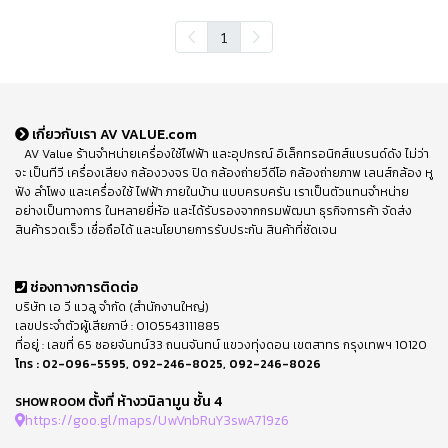
1
เกี่ยวกับเรา AV VALUE.com
AV Value ร้านจำหน่ายเครื่องใช้ไฟฟ้า และอุปกรณ์ อิเล็กทรอนิกส์แบรนด์ดัง ไม่ว่า
จะ เป็นทีวี เครื่องเสียง กล้องวงจร ปิด กล้องถ่ายวีดีโอ กล้องถ่ายภาพ เลนส์กล้อง หู
ฟัง ลำโพง และเครื่องใช้ ไฟฟ้า ภายในบ้าน แบบครบครัน เราเป็นตัวแทนจำหน่าย
อย่างเป็นทางการ ในหลายยี่ห้อ และได้รับรองจากกรมพัฒนา ธุรกิจการค้า จัดส่ง
สินค้ารวดเร็ว เชื่อถือได้ และนโยบายการรับประกัน สินค้าที่ชัดเจน
ช่องทางการติดต่อ
บริษัท เอ วี แวลู จำกัด (สำนักงานใหญ่)
เลขประจำตัวผู้เสียภาษี : 0105543111885
ที่อยู่ : เลขที่ 65 ซอยจันทน์33 ถนนจันทน์ แขวงทุ่งดอน เขตสาทร กรุงเทพฯ 10120
โทร :
02-096-5595
,
092-246-8025
,
092-246-8026
ตั้งที่ ห้างวนิลามูน ชั้น 4
SHOWROOM
https://goo.gl/maps/UwVnbRuY3swA719z6