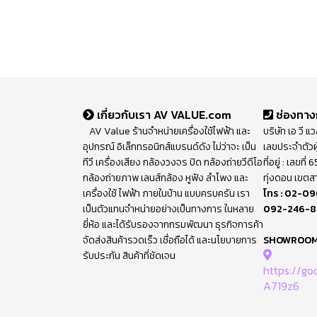
เกี่ยวกับเรา AV VALUE.com
ช่องทาง
AV Value ร้านจำหน่ายเครื่องใช้ไฟฟ้า และ
บริษัท เอ วี แ
อุปกรณ์ อิเล็กทรอนิกส์แบรนด์ดัง ไม่ว่าจะ เป็น
เลขประจำตัวผ
ทีวี เครื่องเสียง กล้องวงจร ปิด กล้องถ่ายวีดีโอ
ที่อยู่ : เลขท
กล้องถ่ายภาพ เลนส์กล้อง หูฟัง ลำโพง และ
ทุ่งดอน เขตส
เครื่องใช้ ไฟฟ้า ภายในบ้าน แบบครบครัน เรา
โทร :
02-09
เป็นตัวแทนจำหน่ายอย่างเป็นทางการ ในหลาย
092-246-
ยี่ห้อ และได้รับรองจากกรมพัฒนา ธุรกิจการค้า
จัดส่งสินค้ารวดเร็ว เชื่อถือได้ และนโยบายการ
SHOWROO
รับประกัน สินค้าที่ชัดเจน
https://g
A719z6