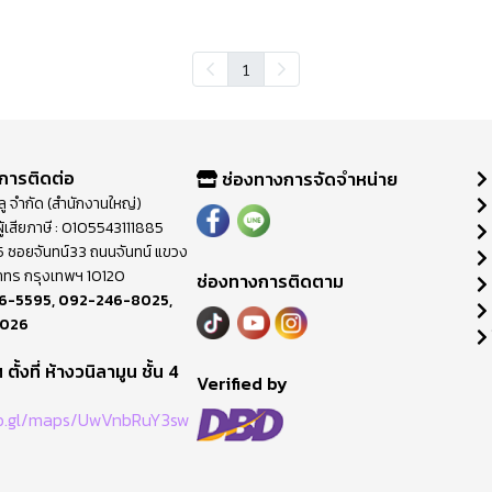
1
การติดต่อ
ช่องทางการจัดจำหน่าย
วลู จำกัด (สำนักงานใหญ่)
ู้เสียภาษี : 0105543111885
ี่ 65 ซอยจันทน์33 ถนนจันทน์ แขวง
าทร กรุงเทพฯ 10120
ช่องทางการติดตาม
6-5595
,
092-246-8025
,
8026
ตั้งที่ ห้างวนิลามูน ชั้น 4
M
Verified by
oo.gl/maps/UwVnbRuY3sw