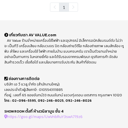
1
เกี่ยวกับเรา AV VALUE.com
AV Value ร้านจำหน่ายเครื่องใช้ไฟฟ้า และอุปกรณ์ อิเล็กทรอนิกส์แบรนด์ดัง ไม่ว่า
จะ เป็นทีวี เครื่องเสียง กล้องวงจร ปิด กล้องถ่ายวีดีโอ กล้องถ่ายภาพ เลนส์กล้อง หู
ฟัง ลำโพง และเครื่องใช้ ไฟฟ้า ภายในบ้าน แบบครบครัน เราเป็นตัวแทนจำหน่าย
อย่างเป็นทางการ ในหลายยี่ห้อ และได้รับรองจากกรมพัฒนา ธุรกิจการค้า จัดส่ง
สินค้ารวดเร็ว เชื่อถือได้ และนโยบายการรับประกัน สินค้าที่ชัดเจน
ช่องทางการติดต่อ
บริษัท เอ วี แวลู จำกัด (สำนักงานใหญ่)
เลขประจำตัวผู้เสียภาษี : 0105543111885
ที่อยู่ : เลขที่ 65 ซอยจันทน์33 ถนนจันทน์ แขวงทุ่งดอน เขตสาทร กรุงเทพฯ 10120
โทร :
02-096-5595
,
092-246-8025
,
092-246-8026
ตั้งที่ ห้างวนิลามูน ชั้น 4
SHOWROOM
https://goo.gl/maps/UwVnbRuY3swA719z6