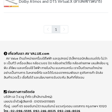
Dolby Atmos and DTS Virtual:X (ลำโพงซาวด์บาร์)
1
เกี่ยวกับเรา AV VALUE.com
AV Value ร้านจำหน่ายเครื่องใช้ไฟฟ้า และอุปกรณ์ อิเล็กทรอนิกส์แบรนด์ดัง ไม่ว่า
จะ เป็นทีวี เครื่องเสียง กล้องวงจร ปิด กล้องถ่ายวีดีโอ กล้องถ่ายภาพ เลนส์กล้อง หู
ฟัง ลำโพง และเครื่องใช้ ไฟฟ้า ภายในบ้าน แบบครบครัน เราเป็นตัวแทนจำหน่าย
อย่างเป็นทางการ ในหลายยี่ห้อ และได้รับรองจากกรมพัฒนา ธุรกิจการค้า จัดส่ง
สินค้ารวดเร็ว เชื่อถือได้ และนโยบายการรับประกัน สินค้าที่ชัดเจน
ช่องทางการติดต่อ
บริษัท เอ วี แวลู จำกัด (สำนักงานใหญ่)
เลขประจำตัวผู้เสียภาษี : 0105543111885
ที่อยู่ : เลขที่ 65 ซอยจันทน์33 ถนนจันทน์ แขวงทุ่งดอน เขตสาทร กรุงเทพฯ 10120
โทร :
02-096-5595
,
092-246-8025
,
092-246-8026