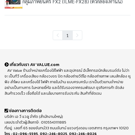
กลุ่มภาพยนตร์ FX2 (ILME-FX2B) (ตัวกล้องเท่านั้น)
1
เกี่ยวกับเรา AV VALUE.com
AV Value ร้านจำหน่ายเครื่องใช้ไฟฟ้า และอุปกรณ์ อิเล็กทรอนิกส์แบรนด์ดัง ไม่ว่า
จะ เป็นทีวี เครื่องเสียง กล้องวงจร ปิด กล้องถ่ายวีดีโอ กล้องถ่ายภาพ เลนส์กล้อง หู
ฟัง ลำโพง และเครื่องใช้ ไฟฟ้า ภายในบ้าน แบบครบครัน เราเป็นตัวแทนจำหน่าย
อย่างเป็นทางการ ในหลายยี่ห้อ และได้รับรองจากกรมพัฒนา ธุรกิจการค้า จัดส่ง
สินค้ารวดเร็ว เชื่อถือได้ และนโยบายการรับประกัน สินค้าที่ชัดเจน
ช่องทางการติดต่อ
บริษัท เอ วี แวลู จำกัด (สำนักงานใหญ่)
เลขประจำตัวผู้เสียภาษี : 0105543111885
ที่อยู่ : เลขที่ 65 ซอยจันทน์33 ถนนจันทน์ แขวงทุ่งดอน เขตสาทร กรุงเทพฯ 10120
โทร :
02-096-5595
,
092-246-8025
,
092-246-8026