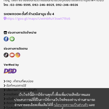
ที่อยู่ : เลขที่ 65 ซอยจันทน์33 ถนนจันทน์ แขวงทุ่งดอน เขตสาทร กรุงเทพฯ 10120
โทร :
02-096-5595
,
092-246-8025
,
092-246-8026
ตั้งที่ ห้างวนิลามูน ชั้น 4
SHOWROOM
https://goo.gl/maps/UwVnbRuY3swA719z6
ช่องทางการจัดจำหน่าย
ช่องทางการติดตาม
Verified by
FAQ : คำถามที่พบบ่อย
ข้อกำหนดการใช้
นโยบายความเป็นส่วนตัว
การจัดการ Cookie
เว็บไซต์นี้มีการใช้งานคุกกี้ เพื่อเพิ่มประสิทธิภาพและ
แจ้งชำระเงิน
ประสบการณ์ที่ดีในการใช้งานเว็บไซต์ของท่าน ท่านสามารถ
ติดตามสถานะออเดอร์
อ่านรายละเอียดเพิ่มเติมได้ที่
นโยบายความเป็นส่วนตัว
และ
ใบเสนอราคา