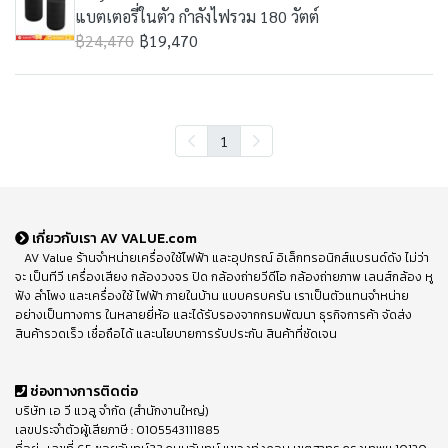
แบตเตอรี่ในตัว กำลังไฟรวม 180 วัตต์
฿24,470
฿19,470
1
เกี่ยวกับเรา AV VALUE.com
AV Value ร้านจำหน่ายเครื่องใช้ไฟฟ้า และอุปกรณ์ อิเล็กทรอนิกส์แบรนด์ดัง ไม่ว่า
จะ เป็นทีวี เครื่องเสียง กล้องวงจร ปิด กล้องถ่ายวีดีโอ กล้องถ่ายภาพ เลนส์กล้อง หู
ฟัง ลำโพง และเครื่องใช้ ไฟฟ้า ภายในบ้าน แบบครบครัน เราเป็นตัวแทนจำหน่าย
อย่างเป็นทางการ ในหลายยี่ห้อ และได้รับรองจากกรมพัฒนา ธุรกิจการค้า จัดส่ง
สินค้ารวดเร็ว เชื่อถือได้ และนโยบายการรับประกัน สินค้าที่ชัดเจน
ช่องทางการติดต่อ
บริษัท เอ วี แวลู จำกัด (สำนักงานใหญ่)
เลขประจำตัวผู้เสียภาษี : 0105543111885