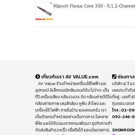
Klipsch Flexus Core 300 - 5.1.2-Channe
เกี่ยวกับเรา AV VALUE.com
ช่องทาง
AV Value ร้านจำหน่ายเครื่องใช้ไฟฟ้า และ
บริษัท เอ วี แ
อุปกรณ์ อิเล็กทรอนิกส์แบรนด์ดัง ไม่ว่าจะ เป็น
เลขประจำตัวผ
ทีวี เครื่องเสียง กล้องวงจร ปิด กล้องถ่ายวีดีโอ
ที่อยู่ : เลขท
กล้องถ่ายภาพ เลนส์กล้อง หูฟัง ลำโพง และ
ทุ่งดอน เขตส
เครื่องใช้ ไฟฟ้า ภายในบ้าน แบบครบครัน เรา
โทร :
02-09
เป็นตัวแทนจำหน่ายอย่างเป็นทางการ ในหลาย
092-246-
ยี่ห้อ และได้รับรองจากกรมพัฒนา ธุรกิจการค้า
จัดส่งสินค้ารวดเร็ว เชื่อถือได้ และนโยบายการ
SHOWROO