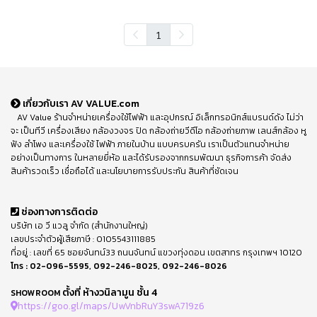
1
เกี่ยวกับเรา AV VALUE.com
AV Value ร้านจำหน่ายเครื่องใช้ไฟฟ้า และอุปกรณ์ อิเล็กทรอนิกส์แบรนด์ดัง ไม่ว่า
จะ เป็นทีวี เครื่องเสียง กล้องวงจร ปิด กล้องถ่ายวีดีโอ กล้องถ่ายภาพ เลนส์กล้อง หู
ฟัง ลำโพง และเครื่องใช้ ไฟฟ้า ภายในบ้าน แบบครบครัน เราเป็นตัวแทนจำหน่าย
อย่างเป็นทางการ ในหลายยี่ห้อ และได้รับรองจากกรมพัฒนา ธุรกิจการค้า จัดส่ง
สินค้ารวดเร็ว เชื่อถือได้ และนโยบายการรับประกัน สินค้าที่ชัดเจน
ช่องทางการติดต่อ
บริษัท เอ วี แวลู จำกัด (สำนักงานใหญ่)
เลขประจำตัวผู้เสียภาษี : 0105543111885
ที่อยู่ : เลขที่ 65 ซอยจันทน์33 ถนนจันทน์ แขวงทุ่งดอน เขตสาทร กรุงเทพฯ 10120
โทร :
02-096-5595
,
092-246-8025
,
092-246-8026
ตั้งที่ ห้างวนิลามูน ชั้น 4
SHOWROOM
https://goo.gl/maps/UwVnbRuY3swA719z6