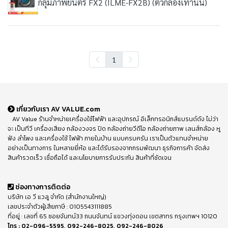
กลุ่มภาพยนตร์ FX2 (ILME-FX2B) (ตัวกล้องเท่านั้น)
1
เกี่ยวกับเรา AV VALUE.com
AV Value ร้านจำหน่ายเครื่องใช้ไฟฟ้า และอุปกรณ์ อิเล็กทรอนิกส์แบรนด์ดัง ไม่ว่า
จะ เป็นทีวี เครื่องเสียง กล้องวงจร ปิด กล้องถ่ายวีดีโอ กล้องถ่ายภาพ เลนส์กล้อง หู
ฟัง ลำโพง และเครื่องใช้ ไฟฟ้า ภายในบ้าน แบบครบครัน เราเป็นตัวแทนจำหน่าย
อย่างเป็นทางการ ในหลายยี่ห้อ และได้รับรองจากกรมพัฒนา ธุรกิจการค้า จัดส่ง
สินค้ารวดเร็ว เชื่อถือได้ และนโยบายการรับประกัน สินค้าที่ชัดเจน
ช่องทางการติดต่อ
บริษัท เอ วี แวลู จำกัด (สำนักงานใหญ่)
เลขประจำตัวผู้เสียภาษี : 0105543111885
ที่อยู่ : เลขที่ 65 ซอยจันทน์33 ถนนจันทน์ แขวงทุ่งดอน เขตสาทร กรุงเทพฯ 10120
โทร :
02-096-5595
,
092-246-8025
,
092-246-8026