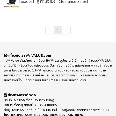
headset (หูฟังเกมมิ่ง) (Clearance Sales)
1
เกี่ยวกับเรา AV VALUE.com
AV Value ร้านจำหน่ายเครื่องใช้ไฟฟ้า และอุปกรณ์ อิเล็กทรอนิกส์แบรนด์ดัง ไม่ว่า
จะ เป็นทีวี เครื่องเสียง กล้องวงจร ปิด กล้องถ่ายวีดีโอ กล้องถ่ายภาพ เลนส์กล้อง หู
ฟัง ลำโพง และเครื่องใช้ ไฟฟ้า ภายในบ้าน แบบครบครัน เราเป็นตัวแทนจำหน่าย
อย่างเป็นทางการ ในหลายยี่ห้อ และได้รับรองจากกรมพัฒนา ธุรกิจการค้า จัดส่ง
สินค้ารวดเร็ว เชื่อถือได้ และนโยบายการรับประกัน สินค้าที่ชัดเจน
ช่องทางการติดต่อ
บริษัท เอ วี แวลู จำกัด (สำนักงานใหญ่)
เลขประจำตัวผู้เสียภาษี : 0105543111885
ที่อยู่ : เลขที่ 65 ซอยจันทน์33 ถนนจันทน์ แขวงทุ่งดอน เขตสาทร กรุงเทพฯ 10120
โทร :
02-096-5595
,
092-246-8025
,
092-246-8026