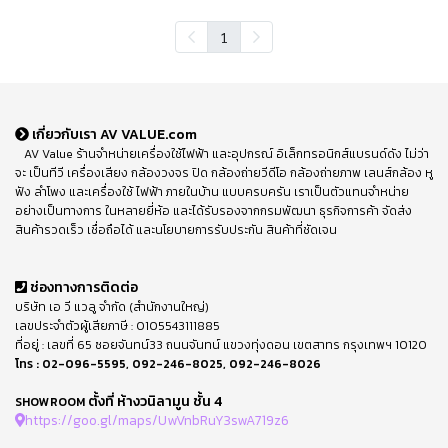
1
เกี่ยวกับเรา AV VALUE.com
AV Value ร้านจำหน่ายเครื่องใช้ไฟฟ้า และอุปกรณ์ อิเล็กทรอนิกส์แบรนด์ดัง ไม่ว่า
จะ เป็นทีวี เครื่องเสียง กล้องวงจร ปิด กล้องถ่ายวีดีโอ กล้องถ่ายภาพ เลนส์กล้อง หู
ฟัง ลำโพง และเครื่องใช้ ไฟฟ้า ภายในบ้าน แบบครบครัน เราเป็นตัวแทนจำหน่าย
อย่างเป็นทางการ ในหลายยี่ห้อ และได้รับรองจากกรมพัฒนา ธุรกิจการค้า จัดส่ง
สินค้ารวดเร็ว เชื่อถือได้ และนโยบายการรับประกัน สินค้าที่ชัดเจน
ช่องทางการติดต่อ
บริษัท เอ วี แวลู จำกัด (สำนักงานใหญ่)
เลขประจำตัวผู้เสียภาษี : 0105543111885
ที่อยู่ : เลขที่ 65 ซอยจันทน์33 ถนนจันทน์ แขวงทุ่งดอน เขตสาทร กรุงเทพฯ 10120
โทร :
02-096-5595
,
092-246-8025
,
092-246-8026
ตั้งที่ ห้างวนิลามูน ชั้น 4
SHOWROOM
https://goo.gl/maps/UwVnbRuY3swA719z6