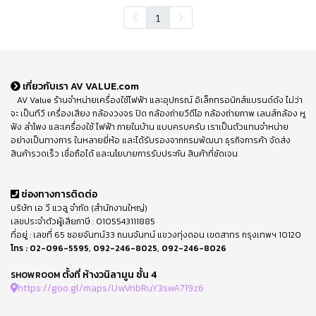
1
เกี่ยวกับเรา AV VALUE.com
AV Value ร้านจำหน่ายเครื่องใช้ไฟฟ้า และอุปกรณ์ อิเล็กทรอนิกส์แบรนด์ดัง ไม่ว่า
จะ เป็นทีวี เครื่องเสียง กล้องวงจร ปิด กล้องถ่ายวีดีโอ กล้องถ่ายภาพ เลนส์กล้อง หู
ฟัง ลำโพง และเครื่องใช้ ไฟฟ้า ภายในบ้าน แบบครบครัน เราเป็นตัวแทนจำหน่าย
อย่างเป็นทางการ ในหลายยี่ห้อ และได้รับรองจากกรมพัฒนา ธุรกิจการค้า จัดส่ง
สินค้ารวดเร็ว เชื่อถือได้ และนโยบายการรับประกัน สินค้าที่ชัดเจน
ช่องทางการติดต่อ
บริษัท เอ วี แวลู จำกัด (สำนักงานใหญ่)
เลขประจำตัวผู้เสียภาษี : 0105543111885
ที่อยู่ : เลขที่ 65 ซอยจันทน์33 ถนนจันทน์ แขวงทุ่งดอน เขตสาทร กรุงเทพฯ 10120
โทร :
02-096-5595
,
092-246-8025
,
092-246-8026
ตั้งที่ ห้างวนิลามูน ชั้น 4
SHOWROOM
https://goo.gl/maps/UwVnbRuY3swA719z6