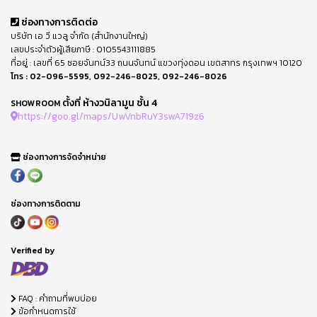
ช่องทางการติดต่อ
บริษัท เอ วี แวลู จำกัด (สำนักงานใหญ่)
เลขประจำตัวผู้เสียภาษี : 0105543111885
ที่อยู่ : เลขที่ 65 ซอยจันทน์33 ถนนจันทน์ แขวงทุ่งดอน เขตสาทร กรุงเทพฯ 10120
โทร :
02-096-5595
,
092-246-8025
,
092-246-8026
ตั้งที่ ห้างวนิลามูน ชั้น 4
SHOWROOM
https://goo.gl/maps/UwVnbRuY3swA719z6
ช่องทางการจัดจำหน่าย
ช่องทางการติดตาม
Verified by
FAQ : คำถามที่พบบ่อย
ข้อกำหนดการใช้