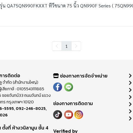
รุ่น QA75QN990FKXXT ทีวีขนาด 75 นิ้ว QN990F Series ( 75QN99
1
การติดต่อ
ช่องทางการจัดจำหน่าย
วลู จำกัด (สำนักงานใหญ่)
ู้เสียภาษี : 0105543111885
ี่ 65 ซอยจันทน์33 ถนนจันทน์ แขวง
าทร กรุงเทพฯ 10120
ช่องทางการติดตาม
6-5595
,
092-246-8025
,
8026
ตั้งที่ ห้างวนิลามูน ชั้น 4
M
Verified by