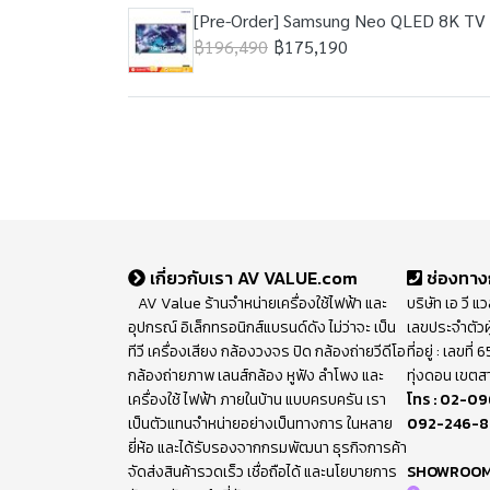
[Pre-Order] Samsung Neo QLED 8K TV 
฿196,490
฿175,190
เกี่ยวกับเรา AV VALUE.com
ช่องทาง
AV Value ร้านจำหน่ายเครื่องใช้ไฟฟ้า และ
บริษัท เอ วี แ
อุปกรณ์ อิเล็กทรอนิกส์แบรนด์ดัง ไม่ว่าจะ เป็น
เลขประจำตัวผ
ทีวี เครื่องเสียง กล้องวงจร ปิด กล้องถ่ายวีดีโอ
ที่อยู่ : เลขท
กล้องถ่ายภาพ เลนส์กล้อง หูฟัง ลำโพง และ
ทุ่งดอน เขตส
เครื่องใช้ ไฟฟ้า ภายในบ้าน แบบครบครัน เรา
โทร :
02-09
เป็นตัวแทนจำหน่ายอย่างเป็นทางการ ในหลาย
092-246-
ยี่ห้อ และได้รับรองจากกรมพัฒนา ธุรกิจการค้า
จัดส่งสินค้ารวดเร็ว เชื่อถือได้ และนโยบายการ
SHOWROO