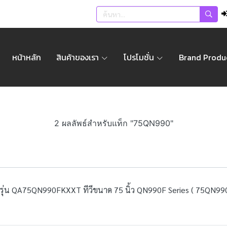
หน้าหลัก
สินค้าของเรา
โปรโมชั่น
Brand Produ
2 ผลลัพธ์สำหรับแท็ก "75QN990"
รุ่น QA75QN990FKXXT ทีวีขนาด 75 นิ้ว QN990F Series ( 75QN99