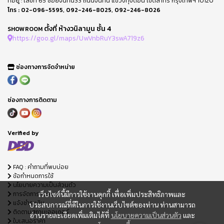
ที่อยู่ : เลขที่ 65 ซอยจันทน์33 ถนนจันทน์ แขวงทุ่งดอน เขตสาทร กรุงเทพฯ 10120
โทร :
02-096-5595
,
092-246-8025
,
092-246-8026
ตั้งที่ ห้างวนิลามูน ชั้น 4
SHOWROOM
https://goo.gl/maps/UwVnbRuY3swA719z6
ช่องทางการจัดจำหน่าย
ช่องทางการติดตาม
Verified by
FAQ : คำถามที่พบบ่อย
ข้อกำหนดการใช้
นโยบายความเป็นส่วนตัว
การจัดการ Cookie
เว็บไซต์นี้มีการใช้งานคุกกี้ เพื่อเพิ่มประสิทธิภาพและ
แจ้งชำระเงิน
ประสบการณ์ที่ดีในการใช้งานเว็บไซต์ของท่าน ท่านสามารถ
ติดตามสถานะออเดอร์
อ่านรายละเอียดเพิ่มเติมได้ที่
นโยบายความเป็นส่วนตัว
และ
ใบเสนอราคา