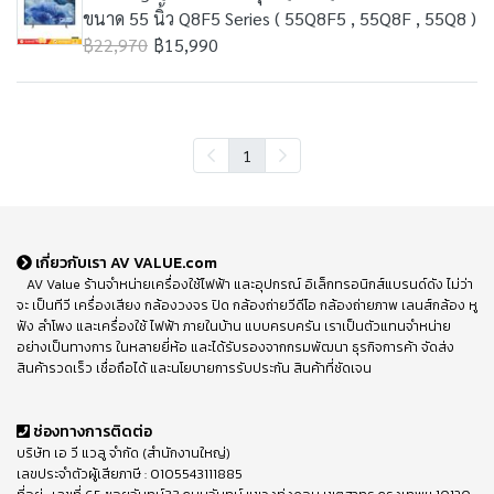
ขนาด 55 นิ้ว Q8F5 Series ( 55Q8F5 , 55Q8F , 55Q8 )
฿22,970
฿15,990
1
เกี่ยวกับเรา AV VALUE.com
AV Value ร้านจำหน่ายเครื่องใช้ไฟฟ้า และอุปกรณ์ อิเล็กทรอนิกส์แบรนด์ดัง ไม่ว่า
จะ เป็นทีวี เครื่องเสียง กล้องวงจร ปิด กล้องถ่ายวีดีโอ กล้องถ่ายภาพ เลนส์กล้อง หู
ฟัง ลำโพง และเครื่องใช้ ไฟฟ้า ภายในบ้าน แบบครบครัน เราเป็นตัวแทนจำหน่าย
อย่างเป็นทางการ ในหลายยี่ห้อ และได้รับรองจากกรมพัฒนา ธุรกิจการค้า จัดส่ง
สินค้ารวดเร็ว เชื่อถือได้ และนโยบายการรับประกัน สินค้าที่ชัดเจน
ช่องทางการติดต่อ
บริษัท เอ วี แวลู จำกัด (สำนักงานใหญ่)
เลขประจำตัวผู้เสียภาษี : 0105543111885