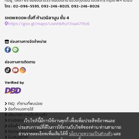
ที่อยู่ : เลขที่ 65 ซอยจันทน์33 ถนนจันทน์ แขวงทุ่งดอน เขตสาทร กรุงเทพฯ 10120
โทร :
02-096-5595
,
092-246-8025
,
092-246-8026
ตั้งที่ ห้างวนิลามูน ชั้น 4
SHOWROOM
https://goo.gl/maps/UwVnbRuY3swA719z6
ช่องทางการจัดจำหน่าย
ช่องทางการติดตาม
Verified by
FAQ : คำถามที่พบบ่อย
ข้อกำหนดการใช้
นโยบายความเป็นส่วนตัว
การจัดการ Cookie
เว็บไซต์นี้มีการใช้งานคุกกี้ เพื่อเพิ่มประสิทธิภาพและ
แจ้งชำระเงิน
ประสบการณ์ที่ดีในการใช้งานเว็บไซต์ของท่าน ท่านสามารถ
ติดตามสถานะออเดอร์
อ่านรายละเอียดเพิ่มเติมได้ที่
นโยบายความเป็นส่วนตัว
และ
ใบเสนอราคา