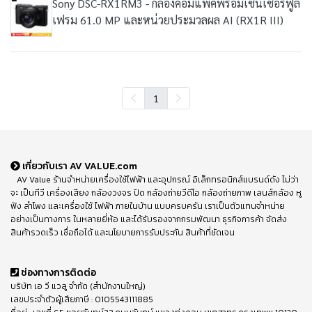
Sony DSC-RX1RM3 - กล้องคอมแพคพร้อมเซนเซอร์ฟูล
เฟรม 61.0 MP และหน่วยประมวลผล AI (RX1R III)
1
เกี่ยวกับเรา AV VALUE.com
AV Value ร้านจำหน่ายเครื่องใช้ไฟฟ้า และอุปกรณ์ อิเล็กทรอนิกส์แบรนด์ดัง ไม่ว่า
จะ เป็นทีวี เครื่องเสียง กล้องวงจร ปิด กล้องถ่ายวีดีโอ กล้องถ่ายภาพ เลนส์กล้อง หู
ฟัง ลำโพง และเครื่องใช้ ไฟฟ้า ภายในบ้าน แบบครบครัน เราเป็นตัวแทนจำหน่าย
อย่างเป็นทางการ ในหลายยี่ห้อ และได้รับรองจากกรมพัฒนา ธุรกิจการค้า จัดส่ง
สินค้ารวดเร็ว เชื่อถือได้ และนโยบายการรับประกัน สินค้าที่ชัดเจน
ช่องทางการติดต่อ
บริษัท เอ วี แวลู จำกัด (สำนักงานใหญ่)
เลขประจำตัวผู้เสียภาษี : 0105543111885