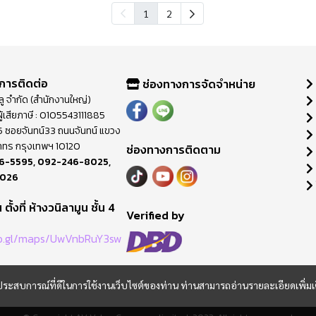
1
2
การติดต่อ
ช่องทางการจัดจำหน่าย
วลู จำกัด (สำนักงานใหญ่)
ู้เสียภาษี : 0105543111885
ี่ 65 ซอยจันทน์33 ถนนจันทน์ แขวง
าทร กรุงเทพฯ 10120
ช่องทางการติดตาม
6-5595
,
092-246-8025
,
8026
ตั้งที่ ห้างวนิลามูน ชั้น 4
M
Verified by
oo.gl/maps/UwVnbRuY3sw
และประสบการณ์ที่ดีในการใช้งานเว็บไซต์ของท่าน ท่านสามารถอ่านรายละเอียดเพิ่มเ