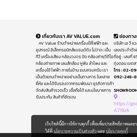
เกี่ยวกับเรา AV VALUE.com
ช่องทาง
AV Value ร้านจำหน่ายเครื่องใช้ไฟฟ้า และ
บริษัท เอ วี แ
อุปกรณ์ อิเล็กทรอนิกส์แบรนด์ดัง ไม่ว่าจะ เป็น
เลขประจำตัวผ
ทีวี เครื่องเสียง กล้องวงจร ปิด กล้องถ่ายวีดีโอ
ที่อยู่ : เลขท
กล้องถ่ายภาพ เลนส์กล้อง หูฟัง ลำโพง และ
ทุ่งดอน เขตส
เครื่องใช้ ไฟฟ้า ภายในบ้าน แบบครบครัน เรา
โทร :
02-09
เป็นตัวแทนจำหน่ายอย่างเป็นทางการ ในหลาย
092-246-
ยี่ห้อ และได้รับรองจากกรมพัฒนา ธุรกิจการค้า
จัดส่งสินค้ารวดเร็ว เชื่อถือได้ และนโยบายการ
SHOWROO
รับประกัน สินค้าที่ชัดเจน
https://g
A719z6
เว็บไซต์นี้มีการใช้งานคุกกี้ เพื่อเพิ่มประสิทธิภาพ
ได้ที่
นโยบายความเป็นส่วนตัว
และ
นโยบายคุกกี้