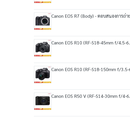
Canon EOS R7 (Body) - ตอบสนองการถ่ายภ
Canon EOS R10 (RF-S18-45mm f/4.5-6.3 IS
Canon EOS R10 (RF-S18-150mm f/3.5-6.3 I
Canon EOS R50 V (RF-S14-30mm f/4-6.3 IS