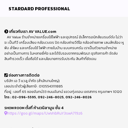
STARDARD PROFESSIONAL
เกี่ยวกับเรา AV VALUE.com
AV Value ร้านจำหน่ายเครื่องใช้ไฟฟ้า และอุปกรณ์ อิเล็กทรอนิกส์แบรนด์ดัง ไม่ว่า
จะ เป็นทีวี เครื่องเสียง กล้องวงจร ปิด กล้องถ่ายวีดีโอ กล้องถ่ายภาพ เลนส์กล้อง หู
ฟัง ลำโพง และเครื่องใช้ ไฟฟ้า ภายในบ้าน แบบครบครัน เราเป็นตัวแทนจำหน่าย
อย่างเป็นทางการ ในหลายยี่ห้อ และได้รับรองจากกรมพัฒนา ธุรกิจการค้า จัดส่ง
สินค้ารวดเร็ว เชื่อถือได้ และนโยบายการรับประกัน สินค้าที่ชัดเจน
ช่องทางการติดต่อ
บริษัท เอ วี แวลู จำกัด (สำนักงานใหญ่)
เลขประจำตัวผู้เสียภาษี : 0105543111885
ที่อยู่ : เลขที่ 65 ซอยจันทน์33 ถนนจันทน์ แขวงทุ่งดอน เขตสาทร กรุงเทพฯ 10120
โทร :
02-096-5595
,
092-246-8025
,
092-246-8026
ตั้งที่ ห้างวนิลามูน ชั้น 4
SHOWROOM
https://goo.gl/maps/UwVnbRuY3swA719z6