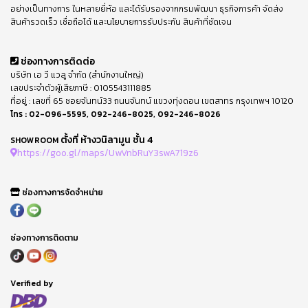
อย่างเป็นทางการ ในหลายยี่ห้อ และได้รับรองจากกรมพัฒนา ธุรกิจการค้า จัดส่ง
สินค้ารวดเร็ว เชื่อถือได้ และนโยบายการรับประกัน สินค้าที่ชัดเจน
ช่องทางการติดต่อ
บริษัท เอ วี แวลู จำกัด (สำนักงานใหญ่)
เลขประจำตัวผู้เสียภาษี : 0105543111885
ที่อยู่ : เลขที่ 65 ซอยจันทน์33 ถนนจันทน์ แขวงทุ่งดอน เขตสาทร กรุงเทพฯ 10120
โทร :
02-096-5595
,
092-246-8025
,
092-246-8026
ตั้งที่ ห้างวนิลามูน ชั้น 4
SHOWROOM
https://goo.gl/maps/UwVnbRuY3swA719z6
ช่องทางการจัดจำหน่าย
ช่องทางการติดตาม
Verified by