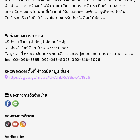
จะ เป็นทีวี เครื่องเสียง กล้องวงจร ปิด กล้องถ่ายวีดีโอ กล้องถ่ายภาพ เลนส์กล้อง หู
ฟัง ลำโพง และเครื่องใช้ ไฟฟ้า ภายในบ้าน แบบครบครัน เราเป็นตัวแทนจำหน่าย
อย่างเป็นทางการ ในหลายยี่ห้อ และได้รับรองจากกรมพัฒนา ธุรกิจการค้า จัดส่ง
สินค้ารวดเร็ว เชื่อถือได้ และนโยบายการรับประกัน สินค้าที่ชัดเจน
ช่องทางการติดต่อ
บริษัท เอ วี แวลู จำกัด (สำนักงานใหญ่)
เลขประจำตัวผู้เสียภาษี : 0105543111885
ที่อยู่ : เลขที่ 65 ซอยจันทน์33 ถนนจันทน์ แขวงทุ่งดอน เขตสาทร กรุงเทพฯ 10120
โทร :
02-096-5595
,
092-246-8025
,
092-246-8026
ตั้งที่ ห้างวนิลามูน ชั้น 4
SHOWROOM
https://goo.gl/maps/UwVnbRuY3swA719z6
ช่องทางการจัดจำหน่าย
ช่องทางการติดตาม
Verified by