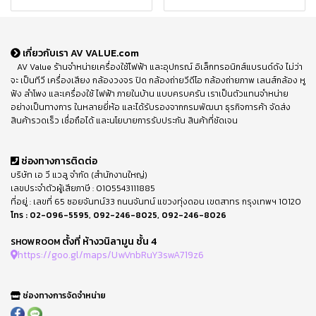
เกี่ยวกับเรา AV VALUE.com
AV Value ร้านจำหน่ายเครื่องใช้ไฟฟ้า และอุปกรณ์ อิเล็กทรอนิกส์แบรนด์ดัง ไม่ว่า
จะ เป็นทีวี เครื่องเสียง กล้องวงจร ปิด กล้องถ่ายวีดีโอ กล้องถ่ายภาพ เลนส์กล้อง หู
ฟัง ลำโพง และเครื่องใช้ ไฟฟ้า ภายในบ้าน แบบครบครัน เราเป็นตัวแทนจำหน่าย
อย่างเป็นทางการ ในหลายยี่ห้อ และได้รับรองจากกรมพัฒนา ธุรกิจการค้า จัดส่ง
สินค้ารวดเร็ว เชื่อถือได้ และนโยบายการรับประกัน สินค้าที่ชัดเจน
ช่องทางการติดต่อ
บริษัท เอ วี แวลู จำกัด (สำนักงานใหญ่)
เลขประจำตัวผู้เสียภาษี : 0105543111885
ที่อยู่ : เลขที่ 65 ซอยจันทน์33 ถนนจันทน์ แขวงทุ่งดอน เขตสาทร กรุงเทพฯ 10120
โทร :
02-096-5595
,
092-246-8025
,
092-246-8026
ตั้งที่ ห้างวนิลามูน ชั้น 4
SHOWROOM
https://goo.gl/maps/UwVnbRuY3swA719z6
ช่องทางการจัดจำหน่าย