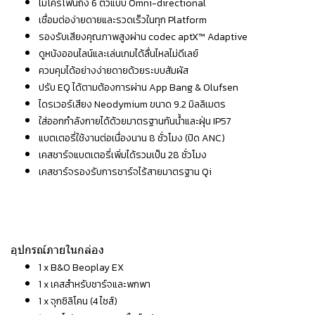
ไมโครโฟนถึง 6 ตัวแบบ Omni-directional
เชื่อมต่อง่ายดายและรวดเร็วในทุก Platform
รองรับเสียงคุณภาพสูงผ่าน codec aptX™ Adaptive
ดูหนังออนไลน์และเล่นเกมได้ลื่นไหลไม่ดีเลย์
ควบคุมได้อย่างง่ายดายด้วยระบบสัมผัส
ปรับ EQ ได้ตามต้องการผ่าน App Bang & Olufsen
ไดรเวอร์เสียง Neodymium ขนาด 9.2 มิลลิเมตร
ใส่ออกกำลังกายได้ด้วยมาตรฐานกันน้ำและฝุ่น IP57
แบตเตอรี่ใช้งานต่อเนื่องนาน 8 ชั่วโมง (ปิด ANC)
เคสชาร์จแบตเตอรี่เพิ่มได้รวมเป็น 28 ชั่วโมง
เคสชาร์จรองรับการชาร์จไร้สายมาตรฐาน Qi
อุปกรณ์ภายในกล่อง
1 x B&O Beoplay EX
1 x เคสสำหรับชาร์จและพกพา
1 x จุกซิลิโคน (4 ไซส์)