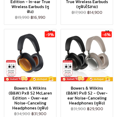
Edition - In-ear True
True Wireless Earbuds
Wireless Earbuds (หู
(หูฟังไร้สาย)
ฟัง)
฿17,900
฿14,900
฿19,990
฿16,990
-9%
-6%
Bowers & Wilkins
Bowers & Wilkins
(B&W) Px8 S2 McLaren
(B&W) Px8 S2 - Over-
Edition - Over-ear
ear Noise-Canceling
Noise-Canceling
Headphones (หูฟัง)
Headphones (หูฟัง)
฿31,900
฿29,900
฿34,900
฿31,900