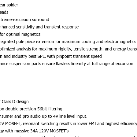
ear spider
leads
xtreme-excursion surround
nhanced sensitivity and transient response
for optimal magnetics
ntegrated pole piece extension for maximum cooling and electromagnetics
mized analysis for maximum rigidity, tensile strength, and energy trans
on and industry best SPL, with pinpoint transient speed
ce suspension parts ensure flawless linearity at full range of excursion
 Class D design
 double precision 56bit filtering
sumer and pro audio up to 4V line level input.
V MOSFET, resonant switching results in lower EMI and highest efficiency
logy with massive 34A 120V MOSFET’s