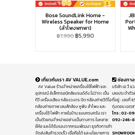
Bose SoundLink Home -
JB
Wireless Speaker for Home
Por
(ลำโพงพกพา)
Wh
฿5,990
฿7,990
เกี่ยวกับเรา AV VALUE.com
ช่องทาง
AV Value ร้านจำหน่ายเครื่องใช้ไฟฟ้า และ
บริษัท เอ วี แ
อุปกรณ์ อิเล็กทรอนิกส์แบรนด์ดัง ไม่ว่าจะ เป็น
เลขประจำตัวผ
ทีวี เครื่องเสียง กล้องวงจร ปิด กล้องถ่ายวีดีโอ
ที่อยู่ : เลขท
กล้องถ่ายภาพ เลนส์กล้อง หูฟัง ลำโพง และ
ทุ่งดอน เขตส
เครื่องใช้ ไฟฟ้า ภายในบ้าน แบบครบครัน เรา
โทร :
02-09
เป็นตัวแทนจำหน่ายอย่างเป็นทางการ ในหลาย
092-246-
ยี่ห้อ และได้รับรองจากกรมพัฒนา ธุรกิจการค้า
จัดส่งสินค้ารวดเร็ว เชื่อถือได้ และนโยบายการ
SHOWROO