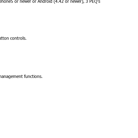
iphone5 or newer or Android (4.42 or newer), 3 PEQ's
utton controls.
s management functions.