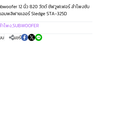
ofer 12 นิ้ว 820 วัตต์ ซัฟวูฟเฟอร์ ลำโพงซับ
D แอมพลิฟายเออร์ Sledge STA-325D
ลำโพง
,
SUBWOOFER
ียบ
แชร์