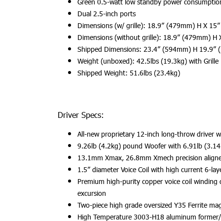
Green 0.5-watt low standby power consumptio
Dual 2.5-inch ports
Dimensions (w/ grille): 18.9” (479mm) H X 
Dimensions (without grille): 18.9” (479mm) 
Shipped Dimensions: 23.4” (594mm) H 19.9”
Weight (unboxed): 42.5lbs (19.3kg) with Grille
Shipped Weight: 51.6lbs (23.4kg)
Driver Specs:
All-new proprietary 12-inch long-throw driver 
9.26lb (4.2kg) pound Woofer with 6.91lb (3.1
13.1mm Xmax, 26.8mm Xmech precision aligne
1.5” diameter Voice Coil with high current 6-la
Premium high-purity copper voice coil winding 
excursion
Two-piece high grade oversized Y35 Ferrite m
High Temperature 3003-H18 aluminum former