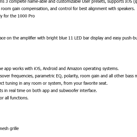
ins 3 complete name-able and customizable User presets, supports IOS (
y, room gain compensation, and control for best alignment with speakers.
ly for the 1000 Pro
rface on the amplifier with bright blue 11 LED bar display and easy push-b
e app works with iOS, Android and Amazon operating systems.
sover frequencies, parametric EQ, polarity, room gain and all other bas
ct tuning in any room or system, from your favorite seat.
s in real time on both app and subwoofer interface.
r all functions.
mesh grille