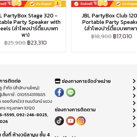
L PartyBox Stage 320 -
JBL PartyBox Club 120
table Party Speaker with
Portable Party Speak
eels (ลำโพงปาร์ตี้แบบพก
(ลำโพงปาร์ตี้แบบพกพา
พา)
฿17,010
฿18,900
฿23,310
฿25,900
การติดต่อ
ช่องทางการจัดจำหน่าย
วลู จำกัด (สำนักงานใหญ่)
ู้เสียภาษี : 0105543111885
ี่ 65 ซอยจันทน์33 ถนนจันทน์ แขวง
าทร กรุงเทพฯ 10120
ช่องทางการติดตาม
6-5595
,
092-246-8025
,
8026
ตั้งที่ ห้างวนิลามูน ชั้น 4
M