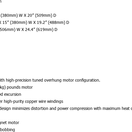
n
15” (380mm) W X 20” (509mm) D
H X 15” (380mm) W X 19.2” (488mm) D
 (506mm) W X 24.4” (619mm) D
with high-precision tuned overhung motor configuration.
4kg) pounds motor
d excursion
yer high-purity copper wire windings
design minimizes distortion and power compression with maximum heat dis
agnet motor
/bobbing