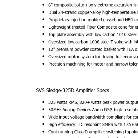
6” composite cotton-poly extreme excursion lin
Dual 24-strand copper-alloy high-temperature 
Proprietary injection molded gasket and NBR e
Lightweight treated Fiber Composite cone for e
Top plate assembly with low carbon 1010 steel 
Oversized low carbon 1008 steel T-yoke with i
12” premium powder coated basket with FEA opti
Oversized motor system for driving full excursi
Precision machining for motor and narrow toleran
SVS Sledge-325D Amplifier Specs:
325 watts RMS, 820+ watts peak power output
50MHz Analog Devices Audio DSP, high resolution
Wide input voltage bandwidth compliant for con
High efficiency LLC resonant SMPS with 17A 650
Cool-running Class D amplifier switching topo