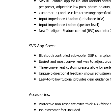
SVS BLE control app for iOS and Android conta
per preset, adjustable low pass, phase, polarit
Customer EQ and DSP limiter settings specifical
Input impedance 16kohm (unbalance RCA)
Input impedance 1kohm (speaker level)
New Intelligent Feature control (IFC) user inte
SVS App Specs:
Bluetooth controlled subwoofer DSP smartphon
Easiest and most convenient way to adjust cros
Three convenient custom presets allow for perfe
Unique bidirectional feedback shows adjustment
Easy-to-follow tutorial provides clear guidance fo
Accessories:
Protective non-resonant extra-thick ABS fabric 
Iso-elastomer feet included