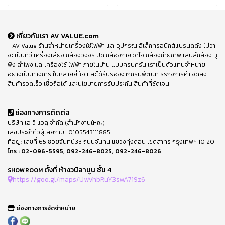
เกี่ยวกับเรา AV VALUE.com
AV Value ร้านจำหน่ายเครื่องใช้ไฟฟ้า และอุปกรณ์ อิเล็กทรอนิกส์แบรนด์ดัง ไม่ว่า
จะ เป็นทีวี เครื่องเสียง กล้องวงจร ปิด กล้องถ่ายวีดีโอ กล้องถ่ายภาพ เลนส์กล้อง หู
ฟัง ลำโพง และเครื่องใช้ ไฟฟ้า ภายในบ้าน แบบครบครัน เราเป็นตัวแทนจำหน่าย
อย่างเป็นทางการ ในหลายยี่ห้อ และได้รับรองจากกรมพัฒนา ธุรกิจการค้า จัดส่ง
สินค้ารวดเร็ว เชื่อถือได้ และนโยบายการรับประกัน สินค้าที่ชัดเจน
ช่องทางการติดต่อ
บริษัท เอ วี แวลู จำกัด (สำนักงานใหญ่)
เลขประจำตัวผู้เสียภาษี : 0105543111885
ที่อยู่ : เลขที่ 65 ซอยจันทน์33 ถนนจันทน์ แขวงทุ่งดอน เขตสาทร กรุงเทพฯ 10120
โทร :
02-096-5595
,
092-246-8025
,
092-246-8026
ตั้งที่ ห้างวนิลามูน ชั้น 4
SHOWROOM
https://goo.gl/maps/UwVnbRuY3swA719z6
ช่องทางการจัดจำหน่าย