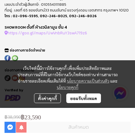
เลขประจำตัวผู้เสียภาษี : 0105543111885
ที่อยู่ : เลขที่ 65 ซอยจันทน์33 ถนนจันทน์ แขวงทุ่งดอน เขตสาทร กรุงเทพฯ 10120
โทร :
02-096-5595
,
092-246-8025
,
092-246-8026
ตั้งที่ ห้างวนิลามูน ชั้น 4
SHOWROOM
https://goo.gl/maps/UwVnbRuY3swA719z6
ช่องทางการจัดจำหน่าย
เว็บไซต์นี้มีการใช้งานคุกกี้ เพื่อเพิ่มประสิทธิภาพและ
ช่องทางการติดตาม
ประสบการณ์ที่ดีในการใช้งานเว็บไซต์ของท่าน ท่านสามารถ
อ่านรายละเอียดเพิ่มเติมได้ที่
นโยบายความเป็นส่วนตัว
และ
นโยบายคุกกี้
Verified by
ตั้งค่าคุกกี้
ยอมรับทั้งหมด
FAQ : คำถามที่พบบ่อย
ข้อกำหนดการใช้
฿23,590
฿38,990
นโยบายความเป็นส่วนตัว
สินค้าหมด
การจัดการ Cookie
แจ้งชำระเงิน