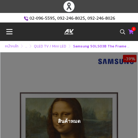
02-096-5595
,
092-246-8025
,
092-246-8026
0
หน้าหลัก
...
QLED TV / Mini LED
Samsung 50LS03B The Frame LS03B Lifestyle TV ทีวี 50 นิ้ว *FREE : แถมฟรี กรอบทีวี The Frame 1 ชิ้น*
-39%
สินค้าหมด