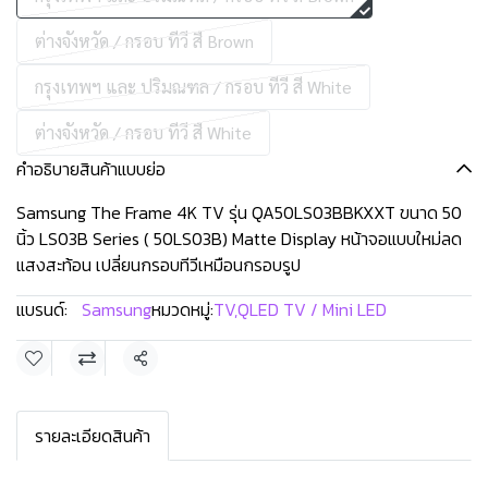
ต่างจังหวัด / กรอบ ทีวี สี Brown
กรุงเทพฯ และ ปริมณฑล / กรอบ ทีวี สี White
ต่างจังหวัด / กรอบ ทีวี สี White
คำอธิบายสินค้าแบบย่อ
Samsung The Frame 4K TV รุ่น QA50LS03BBKXXT ขนาด 50
นิ้ว LS03B Series ( 50LS03B) Matte Display หน้าจอแบบใหม่ลด
แสงสะท้อน เปลี่ยนกรอบทีวีเหมือนกรอบรูป
แบรนด์:
Samsung
หมวดหมู่:
TV
,
QLED TV / Mini LED
แชร์
รายละเอียดสินค้า